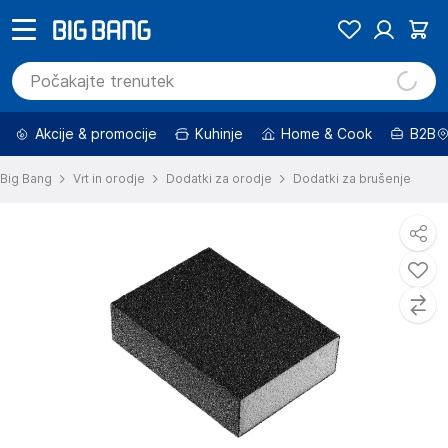
Akcije & promocije
Kuhinje
Home & Cook
B2B
Big Bang
Vrt in orodje
Dodatki za orodje
Dodatki za brušenje