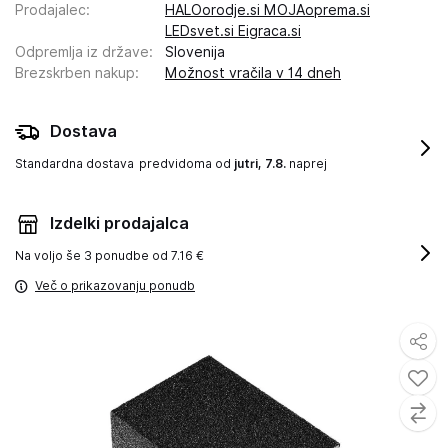
Prodajalec
:
HALOorodje.si MOJAoprema.si
LEDsvet.si Eigraca.si
Odpremlja iz države
:
Slovenija
Brezskrben nakup
:
Možnost vračila v 14 dneh
Dostava
Standardna dostava
predvidoma od
jutri, 7.8.
naprej
Izdelki prodajalca
Na voljo še
3 ponudbe od 7.16 €
Več o prikazovanju ponudb