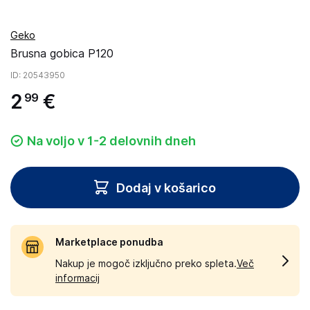
Geko
Brusna gobica P120
ID
: 20543950
2
€
99
Na voljo v 1-2 delovnih dneh
Dodaj v košarico
Marketplace ponudba
Nakup je mogoč izključno preko spleta.
Več
informacij