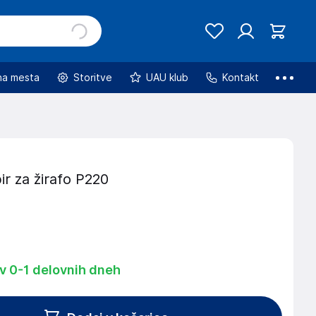
na mesta
Storitve
UAU klub
Kontakt
ir za žirafo P220
 v 0-1 delovnih dneh