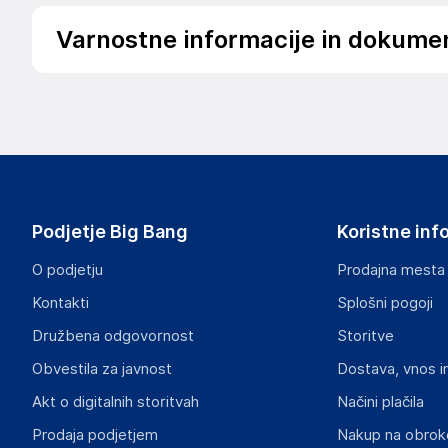
Varnostne informacije in dokume
Podatki o proizvajalcu
Podatki o proizvajalcu vključujejo informacije (naziv, nasl
proizvajalcem izdelka.
Spletna Prodaja, Rok Groznik s.p.
Na žago 32, 8351 Straža
Slovenija
Podjetje Big Bang
Koristne inf
info@haloorodje.si
O podjetju
Prodajna mesta
Odgovorna oseba v EU
Kontakti
Splošni pogoji
Gospodarski subjekt s sedežem v EU, ki zagotavlja skladno
Družbena odgovornost
Storitve
Rok Groznik
Obvestila za javnost
Dostava, vnos i
Na žago 32, 8351 Straža
Slovenija
Akt o digitalnih storitvah
Načini plačila
info@haloorodje.si
Prodaja podjetjem
Nakup na obrok