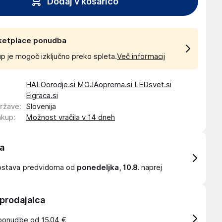
Dodaj v košarico
ketplace ponudba
p je mogoč izključno preko spleta.
Več informacij
HALOorodje.si MOJAoprema.si LEDsvet.si
Eigraca.si
države
:
Slovenija
akup
:
Možnost vračila v 14 dneh
a
ostava
predvidoma od
ponedeljka, 10.8.
naprej
 prodajalca
ponudbe od 15.04 €