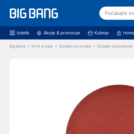
Izdelki
Akcije & promocije
Kuhinje
Home
Big Bang
Vrt in orodje
Dodatki za orodje
Dodatki za brušenje