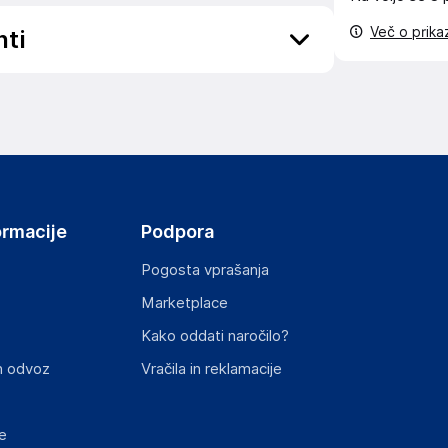
Več o prik
nti
ov, državo in elektronski naslov) povezane s
ormacije
Podpora
Pogosta vprašanja
Marketplace
st izdelka z zahtevanimi predpisi.
Kako oddati naročilo?
n odvoz
Vračila in reklamacije
e