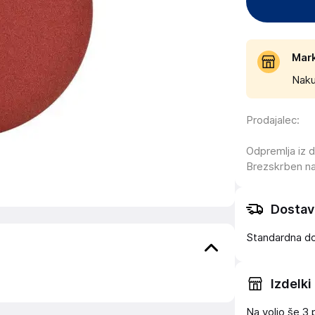
Mar
Naku
Prodajalec
:
Odpremlja iz 
Brezskrben n
Dostav
Standardna d
Izdelki
Na voljo še
3 