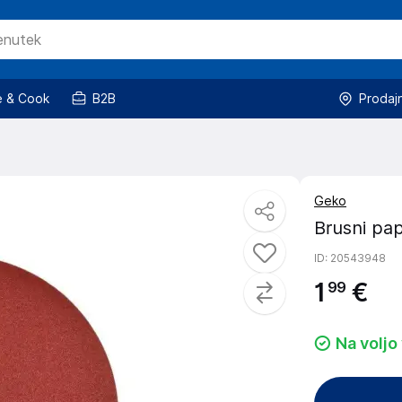
 & Cook
B2B
Prodaj
Geko
Brusni pap
ID
: 20543948
1
€
99
Na voljo