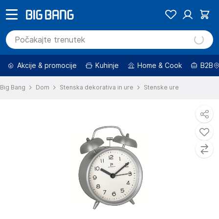
Akcije & promocije
Kuhinje
Home & Cook
B2B
Big Bang
Dom
Stenska dekorativa in ure
Stenske ure