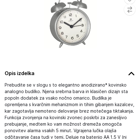
Opis izdelka
Prebudite se v slogu s to elegantno anodizirano* kovinsko
analogno budilko. Njena srebrna barva in klasičen dizajn sta
popoln dodatek za vsako nočno omarico. Budilka je
opremljena s kvarčnim mehanizmom in tihim gibanjem kazalcev,
kar zagotavlja nemoteno delovanje brez motečega tiktakanja.
Funkcija zvonjenja na kovinski zvonec poskrbi za zanesljivo
prebujanje, medtem ko vam možnost dremeža omogoča
ponovitev alarma vsakih 5 minut. Vgrajena lučka olajša
odčitavanje časa tudi v temi. Deluje na baterijo AA 1,5 V (ni