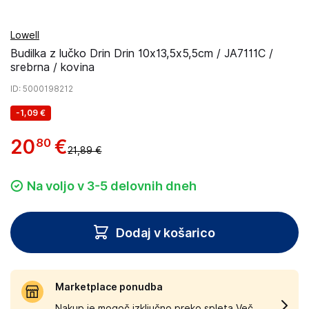
Lowell
Budilka z lučko Drin Drin 10x13,5x5,5cm / JA7111C /
srebrna / kovina
ID
: 5000198212
-
1,09 €
20
€
80
21,89 €
Na voljo v 3-5 delovnih dneh
Dodaj v košarico
Marketplace ponudba
Nakup je mogoč izključno preko spleta.
Več