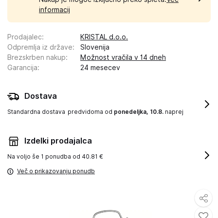
informacij
Prodajalec
:
KRISTAL d.o.o.
Odpremlja iz države
:
Slovenija
Brezskrben nakup
:
Možnost vračila v 14 dneh
Garancija
:
24 mesecev
Dostava
Standardna dostava
predvidoma od
ponedeljka, 10.8.
naprej
Izdelki prodajalca
Na voljo še
1 ponudba od 40.81 €
Več o prikazovanju ponudb