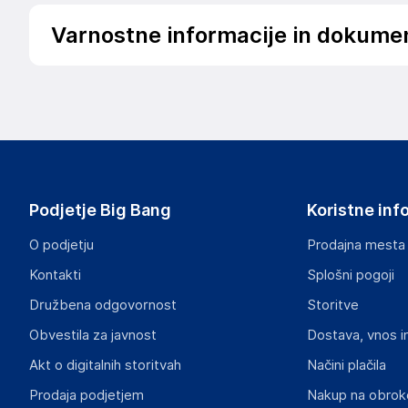
Varnostne informacije in dokume
Podatki o proizvajalcu
Podatki o proizvajalcu vključujejo informacije (naziv, nasl
proizvajalcem izdelka.
ABB AG
68309
Germany
Podjetje Big Bang
Koristne inf
contact.center@de.abb.com
O podjetju
Prodajna mesta
Odgovorna oseba v EU
Kontakti
Splošni pogoji
Gospodarski subjekt s sedežem v EU, ki zagotavlja skladno
Družbena odgovornost
Storitve
ABB AG
Obvestila za javnost
Dostava, vnos i
68309
Germany
Akt o digitalnih storitvah
Načini plačila
contact.center@de.abb.com
Prodaja podjetjem
Nakup na obrok