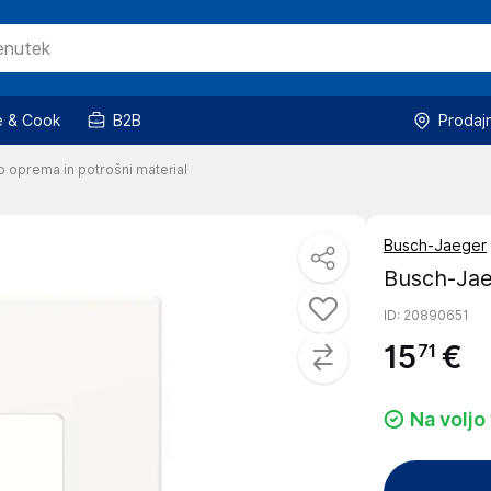
 & Cook
B2B
Prodaj
o oprema in potrošni material
Busch-Jaeger
Busch-Jae
ID
: 20890651
15
€
71
Na voljo