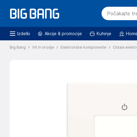
Izdelki
Akcije & promocije
Kuhinje
Home
Big Bang
Vrt in orodje
Elektronske komponente
Ostala elektr