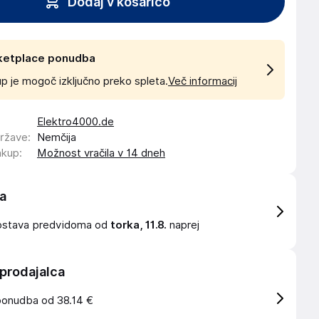
Dodaj v košarico
ketplace ponudba
p je mogoč izključno preko spleta.
Več informacij
Elektro4000.de
države
:
Nemčija
akup
:
Možnost vračila v 14 dneh
a
ostava
predvidoma od
torka, 11.8.
naprej
 prodajalca
ponudba od 38.14 €