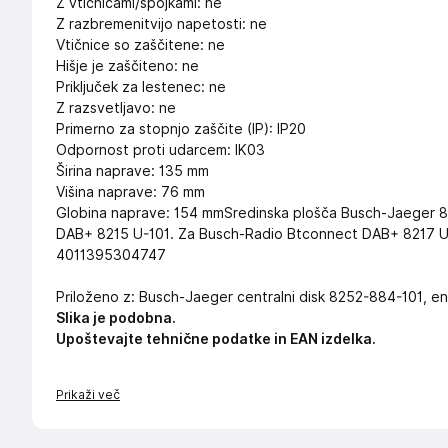
Z vtičnicami/spojkami: ne
Z razbremenitvijo napetosti: ne
Vtičnice so zaščitene: ne
Hišje je zaščiteno: ne
Priključek za lestenec: ne
Z razsvetljavo: ne
Primerno za stopnjo zaščite (IP): IP20
Odpornost proti udarcem: IK03
Širina naprave: 135 mm
Višina naprave: 76 mm
Globina naprave: 154 mmSredinska plošča Busch-Jaeger 
DAB+ 8215 U-101. Za Busch-Radio Btconnect DAB+ 8217 U-
4011395304747
Priloženo z: Busch-Jaeger centralni disk 8252-884-101, e
Slika je podobna.
Upoštevajte tehnične podatke in EAN izdelka.
Prikaži več