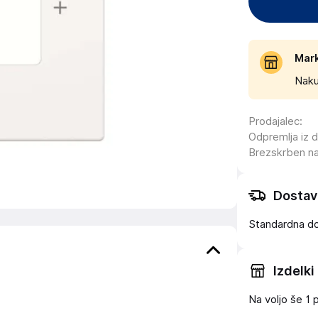
Mar
Naku
Prodajalec
:
Odpremlja iz 
Brezskrben n
Dostav
Standardna d
Izdelki
Na voljo še
1 