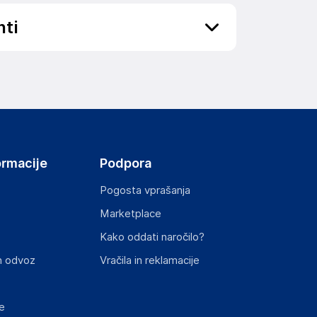
nti
ov, državo in elektronski naslov) povezane s
ormacije
Podpora
Pogosta vprašanja
Marketplace
st izdelka z zahtevanimi predpisi.
Kako oddati naročilo?
n odvoz
Vračila in reklamacije
e