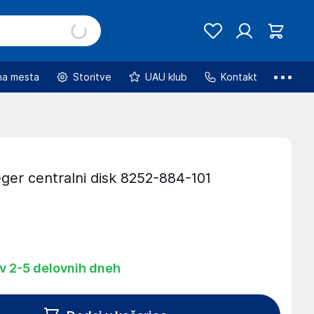
na mesta
Storitve
UAU klub
Kontakt
ger centralni disk 8252-884-101
 v 2-5 delovnih dneh