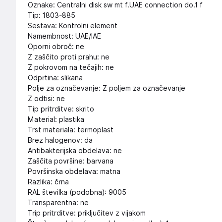
Oznake: Centralni disk sw mt f.UAE connection do.1 f
Tip: 1803-885
Sestava: Kontrolni element
Namembnost: UAE/IAE
Oporni obroč: ne
Z zaščito proti prahu: ne
Z pokrovom na tečajih: ne
Odprtina: slikana
Polje za označevanje: Z poljem za označevanje
Z odtisi: ne
Tip pritrditve: skrito
Material: plastika
Trst materiala: termoplast
Brez halogenov: da
Antibakterijska obdelava: ne
Zaščita površine: barvana
Površinska obdelava: matna
Razlika: črna
RAL številka (podobna): 9005
Transparentna: ne
Trip pritrditve: priključitev z vijakom