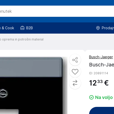
 & Cook
B2B
Prodaj
o oprema in potrošni material
Busch-Jaeger
Busch-Jae
ID
: 20891114
12
€
33
Na voljo