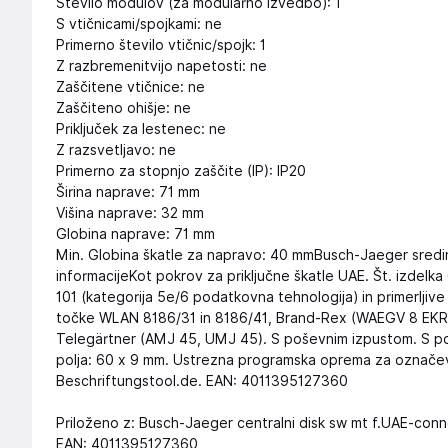
Število modulov (za modularno izvedbo): 1
S vtičnicami/spojkami: ne
Primerno število vtičnic/spojk: 1
Z razbremenitvijo napetosti: ne
Zaščitene vtičnice: ne
Zaščiteno ohišje: ne
Priključek za lestenec: ne
Z razsvetljavo: ne
Primerno za stopnjo zaščite (IP): IP20
Širina naprave: 71 mm
Višina naprave: 32 mm
Globina naprave: 71 mm
Min. Globina škatle za napravo: 40 mmBusch-Jaeger sred
informacijeKot pokrov za priključne škatle UAE. Št. izdelka
101 (kategorija 5e/6 podatkovna tehnologija) in primerlji
točke WLAN 8186/31 in 8186/41, Brand-Rex (WAEGV 8 EKR/E
Telegärtner (AMJ 45, UMJ 45). S poševnim izpustom. S p
polja: 60 x 9 mm. Ustrezna programska oprema za označe
Beschriftungstool.de. EAN: 4011395127360
Priloženo z: Busch-Jaeger centralni disk sw mt f.UAE-conn
EAN: 4011395127360