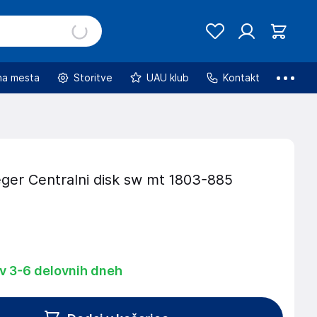
na mesta
Storitve
UAU klub
Kontakt
ger Centralni disk sw mt 1803-885
 v 3-6 delovnih dneh