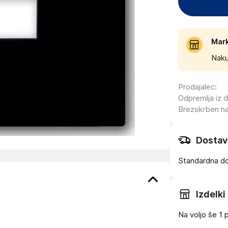
Mar
Naku
Prodajalec
:
Odpremlja iz 
Brezskrben n
Dostav
Standardna d
Izdelki
Na voljo še
1 