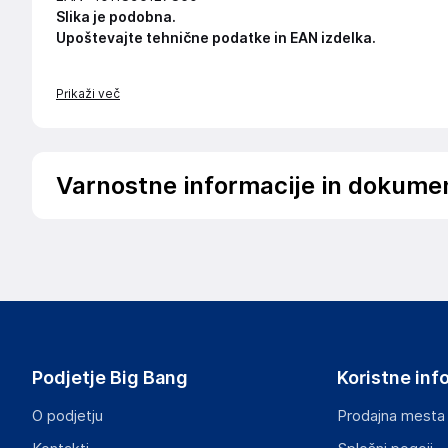
Slika je podobna.
Upoštevajte tehnične podatke in EAN izdelka.
Prikaži več
Varnostne informacije in dokume
Podatki o proizvajalcu
Podatki o proizvajalcu vključujejo informacije (naziv, nasl
proizvajalcem izdelka.
ABB AG
68309
Germany
Podjetje Big Bang
Koristne inf
contact.center@de.abb.com
O podjetju
Prodajna mesta
Odgovorna oseba v EU