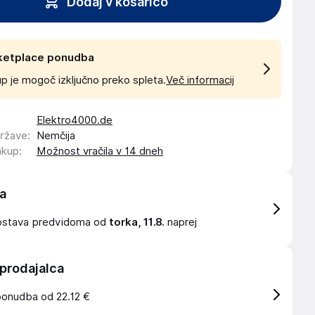
Dodaj v košarico
ketplace ponudba
p je mogoč izključno preko spleta.
Več informacij
Elektro4000.de
države
:
Nemčija
akup
:
Možnost vračila v 14 dneh
a
ostava
predvidoma od
torka, 11.8.
naprej
 prodajalca
ponudba od 22.12 €