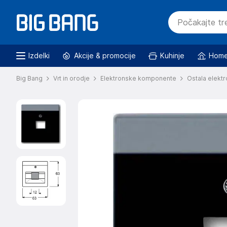
Izdelki
Akcije & promocije
Kuhinje
Home
Big Bang
Vrt in orodje
Elektronske komponente
Ostala elektr