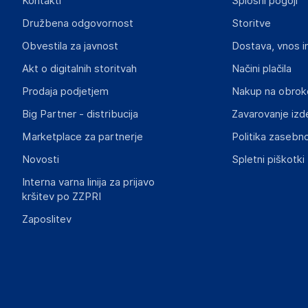
Kontakti
Splošni pogoji
Gospodarski subjekt s sedežem v EU, ki zagotavlja skladno
Družbena odgovornost
Storitve
ABB AG
Obvestila za javnost
Dostava, vnos i
68309
Germany
Akt o digitalnih storitvah
Načini plačila
contact.center@de.abb.com
Prodaja podjetjem
Nakup na obrok
Big Partner - distribucija
Zavarovanje izd
Marketplace za partnerje
Politika zasebno
Novosti
Spletni piškotki
Interna varna linija za prijavo
kršitev po ZZPRI
Zaposlitev