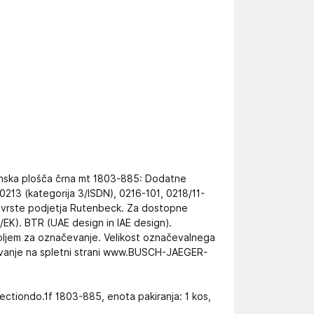
inska plošča črna mt 1803-885: Dodatne
 0213 (kategorija 3/ISDN), 0216-101, 0218/11-
ve vrste podjetja Rutenbeck. Za dostopne
K). BTR (UAE design in IAE design).
oljem za označevanje. Velikost označevalnega
vanje na spletni strani www.BUSCH-JAEGER-
ectiondo.1f 1803-885, enota pakiranja: 1 kos,