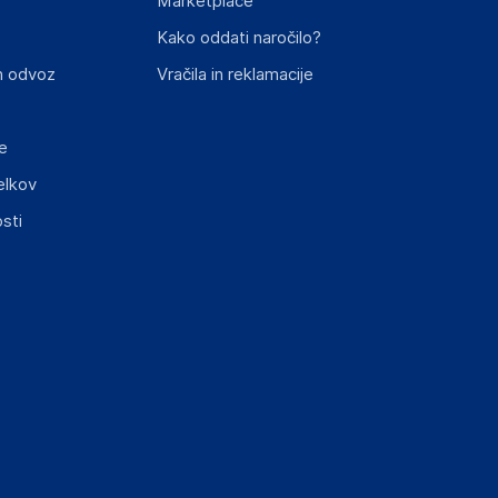
Marketplace
st izdelka z zahtevanimi predpisi.
Kako oddati naročilo?
n odvoz
Vračila in reklamacije
e
elkov
sti