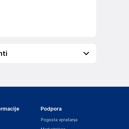
nti
ov, državo in elektronski naslov) povezane s
ormacije
Podpora
Pogosta vprašanja