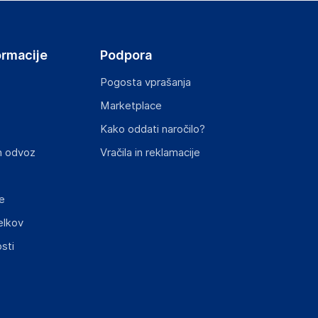
ormacije
Podpora
Pogosta vprašanja
Marketplace
st izdelka z zahtevanimi predpisi.
Kako oddati naročilo?
n odvoz
Vračila in reklamacije
e
elkov
sti