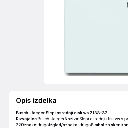
Opis izdelka
Busch-Jaeger Slepi osrednji disk ws 2138-32
Rizvajalec:
Busch-Jaeger
Naziva:
Slepi osrednji disk ws s
32
Oznake:
drugo
Izgled/oznaka:
drugo
Simbol za skenira