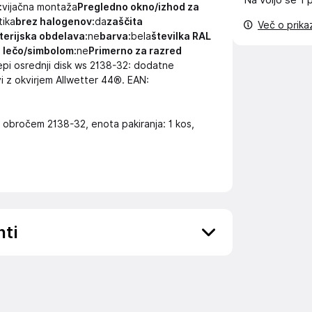
Na voljo še
1 
:
vijačna montaža
Pregledno okno/izhod za
tika
brez halogenov:
da
zaščita
Več o prik
terijska obdelava:
ne
barva:
bela
številka RAL
 lečo/simbolom:
ne
Primerno za razred
pi osrednji disk ws 2138-32: dodatne
vi z okvirjem Allwetter 44®. EAN:
m obročem 2138-32, enota pakiranja: 1 kos,
nti
ov, državo in elektronski naslov) povezane s