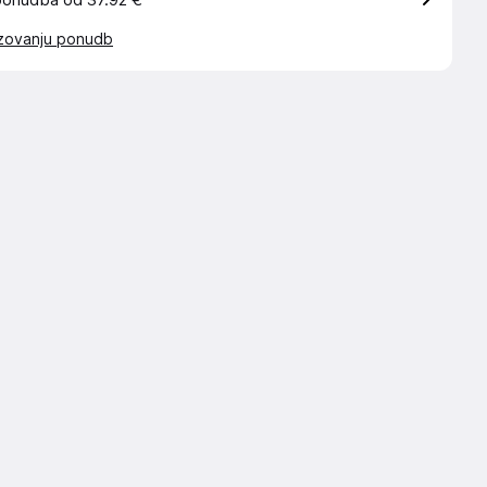
ponudba od 37.92 €
azovanju ponudb