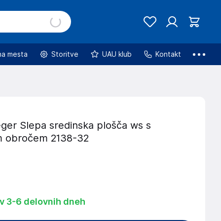
na mesta
Storitve
UAU klub
Kontakt
ger Slepa sredinska plošča ws s
m obročem 2138-32
 v 3-6 delovnih dneh