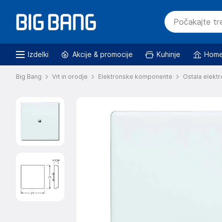
Izdelki
Akcije & promocije
Kuhinje
Home
Big Bang
Vrt in orodje
Elektronske komponente
Ostala elektr