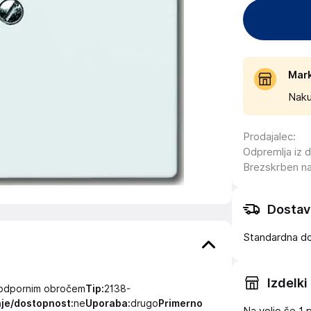
Mar
Naku
Prodajalec
:
Odpremlja iz 
Brezskrben n
Dostav
Standardna d
Izdelki
 podpornim obročem
Tip:
2138-
nje/dostopnost:
ne
Uporaba:
drugo
Primerno