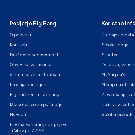
ABB AG
68309
Germany
Podjetje Big Bang
Koristne inf
contact.center@de.abb.com
O podjetju
Prodajna mesta
Odgovorna oseba v EU
Kontakti
Splošni pogoji
Gospodarski subjekt s sedežem v EU, ki zagotavlja skladno
Družbena odgovornost
Storitve
ABB AG
Obvestila za javnost
Dostava, vnos i
68309
Germany
Akt o digitalnih storitvah
Načini plačila
contact.center@de.abb.com
Prodaja podjetjem
Nakup na obrok
Big Partner - distribucija
Zavarovanje izd
Marketplace za partnerje
Politika zasebno
Novosti
Spletni piškotki
Interna varna linija za prijavo
kršitev po ZZPRI