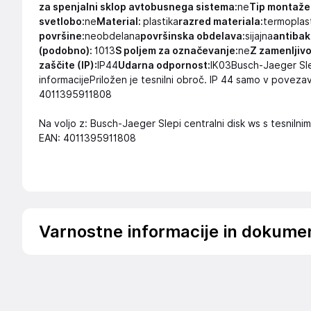
za spenjalni sklop avtobusnega sistema:
ne
Tip montaže
svetlobo:
ne
Material:
plastika
razred materiala:
termoplas
površine:
neobdelana
površinska obdelava:
sijajna
antibak
(podobno):
1013
S poljem za označevanje:
ne
Z zamenljivo
zaščite (IP):
IP44
Udarna odpornost:
IK03Busch-Jaeger Sle
informacijePriložen je tesnilni obroč. IP 44 samo v poveza
4011395911808
Na voljo z: Busch-Jaeger Slepi centralni disk ws s tesnilni
EAN: 4011395911808
Varnostne informacije in dokume
Podatki o proizvajalcu
Podatki o proizvajalcu vključujejo informacije (naziv, nasl
proizvajalcem izdelka.