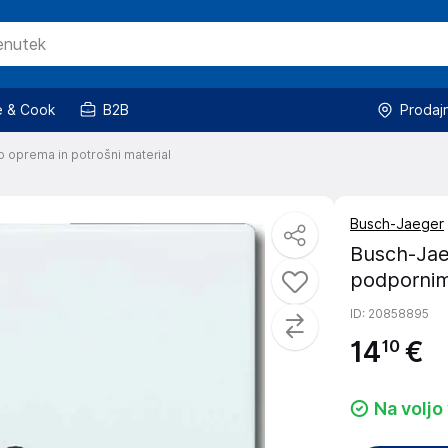
 & Cook
B2B
Prodaj
o oprema in potrošni material
Busch-Jaeger
Busch-Jae
podporni
ID
: 20858895
14
€
10
Na voljo