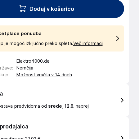
Dodaj v košarico
ketplace ponudba
p je mogoč izključno preko spleta.
Več informacij
Elektro4000.de
države
:
Nemčija
akup
:
Možnost vračila v 14 dneh
a
ostava
predvidoma od
srede, 12.8.
naprej
 prodajalca