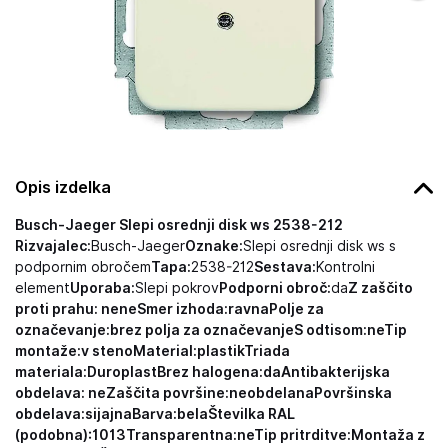
Opis izdelka
Busch-Jaeger Slepi osrednji disk ws 2538-212
Rizvajalec:
Busch-Jaeger
Oznake:
Slepi osrednji disk ws s
podpornim obročem
Tapa:
2538-212
Sestava:
Kontrolni
element
Uporaba:
Slepi pokrov
Podporni obroč:
da
Z zaščito
proti prahu: ne
ne
Smer izhoda:
ravna
Polje za
označevanje:
brez polja za označevanje
S odtisom:
ne
Tip
montaže:
v steno
Material:
plastik
Triada
materiala:
Duroplast
Brez halogena:
da
Antibakterijska
obdelava:
ne
Zaščita površine:
neobdelana
Površinska
obdelava:
sijajna
Barva:
bela
Številka RAL
(podobna):
1013
Transparentna:
ne
Tip pritrditve:
Montaža z