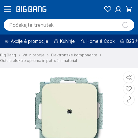
Akcije & promocije
Kuhinje
Home & Cook
B2B
Big Bang
Vrt in orodje
Elektronske komponente
Ostala elektro oprema in potrošni material