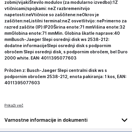
zobmi/vijaki
Število modulov (za modularno izvedbo):
1
Z
vtičnicami/spojkami:
ne
Z razbremenitvijo
napetosti:
ne
Vtičnice so zaščitene:
ne
Okrov je
zaščiten:
ne
Listilni terminal:
ne
Z osvetlitvijo:
ne
Primerno za
razred zaščite (IP):
IP20
Širina enote:
71 mm
Višina enote:
32
mm
Globina enote:
71 mm
Min. Globina škatle naprave:
40
mmBusch-Jaeger Slepi osrednji disk ws 2538-212:
dodatne informacijeSlepi osrednji disk s podpornim
obročem Slepi osrednji disk, s podpornim obročem, bel Duro
2000 white. EAN: 4011395077603
Priložen z: Busch-Jaeger Slepi centralni disk ws s
podpornim obročem 2538-212, enota pakiranja: 1 kos, EAN:
4011395077603
Prikaži več
Varnostne informacije in dokumenti
Podatki o proizvajalcu