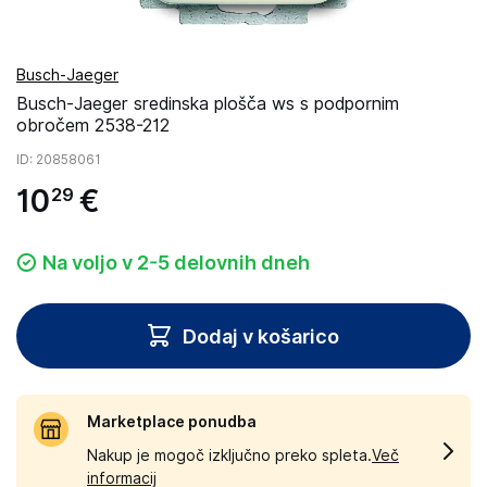
Busch-Jaeger
Busch-Jaeger sredinska plošča ws s podpornim
obročem 2538-212
ID
: 20858061
10
€
29
Na voljo v 2-5 delovnih dneh
Dodaj v košarico
Marketplace ponudba
Nakup je mogoč izključno preko spleta.
Več
informacij