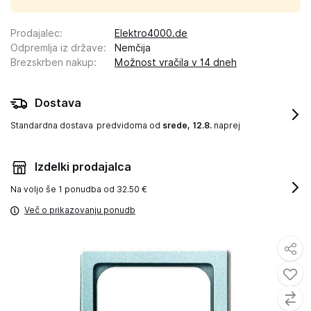
Prodajalec
:
Elektro4000.de
Odpremlja iz države
:
Nemčija
Brezskrben nakup
:
Možnost vračila v 14 dneh
Dostava
Standardna dostava
predvidoma od
srede, 12.8.
naprej
Izdelki prodajalca
Na voljo še
1 ponudba od 32.50 €
Več o prikazovanju ponudb