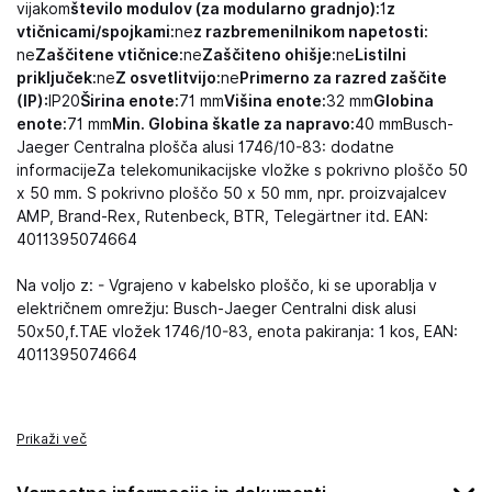
vijakom
število modulov (za modularno gradnjo):
1
z
vtičnicami/spojkami:
ne
z razbremenilnikom napetosti:
ne
Zaščitene vtičnice:
ne
Zaščiteno ohišje:
ne
Listilni
priključek:
ne
Z osvetlitvijo:
ne
Primerno za razred zaščite
(IP):
IP20
Širina enote:
71 mm
Višina enote:
32 mm
Globina
enote:
71 mm
Min. Globina škatle za napravo:
40 mmBusch-
Jaeger Centralna plošča alusi 1746/10-83: dodatne
informacijeZa telekomunikacijske vložke s pokrivno ploščo 50
x 50 mm. S pokrivno ploščo 50 x 50 mm, npr. proizvajalcev
AMP, Brand-Rex, Rutenbeck, BTR, Telegärtner itd. EAN:
4011395074664
Na voljo z: - Vgrajeno v kabelsko ploščo, ki se uporablja v
električnem omrežju: Busch-Jaeger Centralni disk alusi
50x50,f.TAE vložek 1746/10-83, enota pakiranja: 1 kos, EAN:
4011395074664
Prikaži več