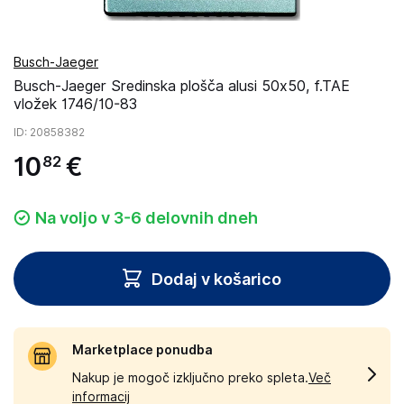
Busch-Jaeger
Busch-Jaeger Sredinska plošča alusi 50x50, f.TAE
vložek 1746/10-83
ID
: 20858382
10
€
82
Na voljo v 3-6 delovnih dneh
Dodaj v košarico
Marketplace ponudba
Nakup je mogoč izključno preko spleta.
Več
informacij