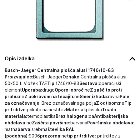
Opis izdelka
Busch-Jaeger Centralna plošča alusi 1746/10-83
Proizvajalec:
Busch-Jaeger
Oznake:
Centralna plošča alusi
50x50,f. Vložek TAE
Tip:
1746/10-83
Sestava:
operacijski
element
Uporaba:
drugo
Oporni obroč:
ne
Z zaščito proti
prahu:
ne
Z pokrovom na tečajih:
ne
Smer izhoda:
ravna
Pole
za označevanje:
Brez označevalnega polja
Z odtisom:
ne
Tip
pritrditve:
prikrita namestitev
Material:
plastika
Triada
materiala:
termoplastika
Brez halogena:
da
Antibakterijska
obdelava:
ne
Zaščita površine:
barvana
Površinska obdelava:
matna
barva:
srebrna
številka RAL
(podobna):
9006
prezorna:
ne
tip pritrditve:
pritrditev z