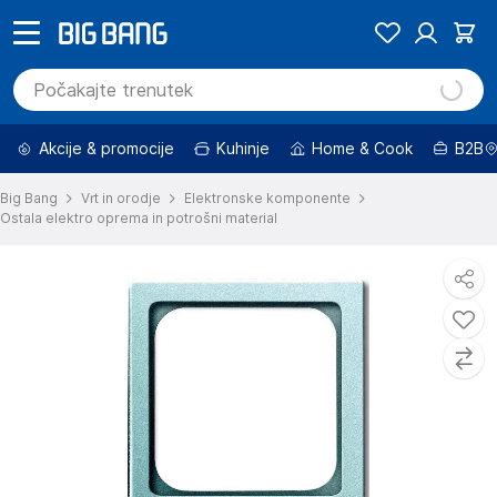
Akcije & promocije
Kuhinje
Home & Cook
B2B
Big Bang
Vrt in orodje
Elektronske komponente
Ostala elektro oprema in potrošni material