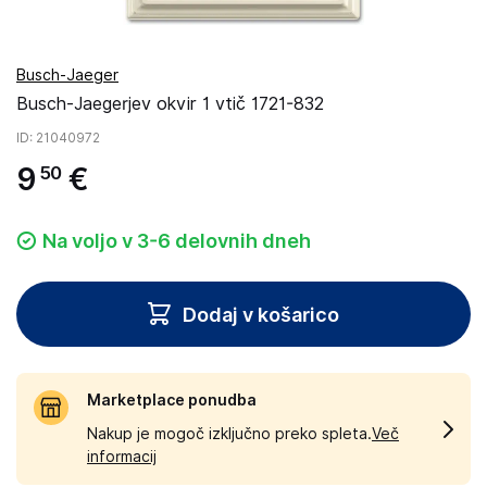
Busch-Jaeger
Busch-Jaegerjev okvir 1 vtič 1721-832
ID
: 21040972
9
€
50
Na voljo v 3-6 delovnih dneh
Dodaj v košarico
Marketplace ponudba
Nakup je mogoč izključno preko spleta.
Več
informacij