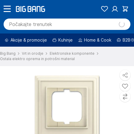
Akcije & promocije
Kuhinje
Home & Cook
B2B
Big Bang
Vrt in orodje
Elektronske komponente
Ostala elektro oprema in potrošni material