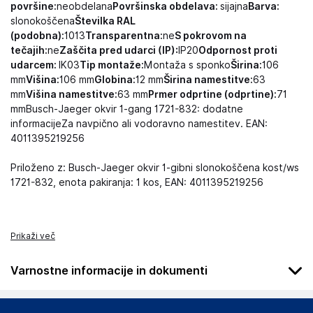
površine:
neobdelana
Površinska obdelava:
sijajna
Barva:
slonokoščena
Številka RAL
(podobna):
1013
Transparentna:
ne
S pokrovom na
tečajih:
ne
Zaščita pred udarci (IP):
IP20
Odpornost proti
udarcem:
IK03
Tip montaže:
Montaža s sponko
Širina:
106
mm
Višina:
106 mm
Globina:
12 mm
Širina namestitve:
63
mm
Višina namestitve:
63 mm
Prmer odprtine (odprtine):
71
mmBusch-Jaeger okvir 1-gang 1721-832: dodatne
informacijeZa navpično ali vodoravno namestitev. EAN:
4011395219256
Priloženo z: Busch-Jaeger okvir 1-gibni slonokoščena kost/ws
1721-832, enota pakiranja: 1 kos, EAN: 4011395219256
Prikaži več
Varnostne informacije in dokumenti
Podatki o proizvajalcu