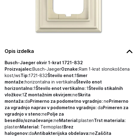
Opis izdelka
Busch-Jaeger okvir 1-krat 1721-832
Proizvajalec:
Busch-Jaeger
Oznake:
Ram 1-krat slonokoščena
kost/ws
Tip:
1721-832
Število enot:
1
Smer
montaže:
horizontalna in vertikalna
Število enot
horizontalno:
1
Število enot vertikalno:
1
Število stikalnih
vložkov:
1
Z montažnim okvirjem:
ne
Skrita
montaža:
da
Primerno za podometno vgradnjo:
ne
Primerno
za vgradnjo naprav v podometno vgradnjo:
da
Primeren za
vgradnjo v steno:
ne
Polje za
besedilo/označevanje:
ne
Material:
plasten
Trst materiala:
plasten
Material:
Termoplast
Brez
halogenov:
da
Antibakterijska obdelava:
ne
Zaščita