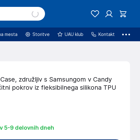
na mesta
Storitve
UAU klub
Kontakt
Case, združljiv s Samsungom v Candy
itni pokrov iz fleksibilnega silikona TPU
 v 5-9 delovnih dneh