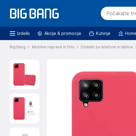
Izdelki
Akcije & promocije
Kuhinje
Home
Big Bang
Mobilne naprave in foto
Dodatki za telefone in tablice