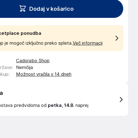
Dodaj v košarico
ketplace ponudba
p je mogoč izključno preko spleta.
Več informacij
Cadorabo Shop
države
:
Nemčija
akup
:
Možnost vračila v 14 dneh
a
ostava
predvidoma od
petka, 14.8.
naprej