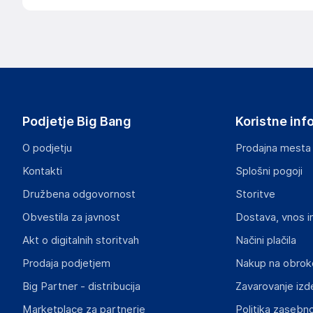
Podjetje Big Bang
Koristne inf
O podjetju
Prodajna mesta
Kontakti
Splošni pogoji
Družbena odgovornost
Storitve
Obvestila za javnost
Dostava, vnos i
Akt o digitalnih storitvah
Načini plačila
Prodaja podjetjem
Nakup na obrok
Big Partner - distribucija
Zavarovanje izd
Marketplace za partnerje
Politika zasebno