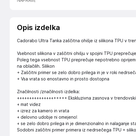
NAPRAVE
Opis izdelka
Cadorabo Ultra Tanka zaščitna ohišje iz silikona TPU v tre
Vsebnost silikona v zaščitni ohišju v spojini TPU preprečuj
Poleg tega vsebnost TPU preprečuje nepotrebno oprijem prah
na oblačilih. Silikon
+ Zaščitni primer se zelo dobro prilega in je v roki nedrseč
+ Vsa vrata so enostavno in prosto dostopna
Značilnosti /značilnosti izdelka:
++++++++++++++++++++ Ekskluzivna zasnova v trendovski
+ mat videz
+ izrez za kamero in vrata
+ delovno udobje ni omejeno!
+ se zelo dobro prilega in je dimenzionalno in nalaganje st
Sodobni zaščitni primer primera iz nedrsečega TPU + silik