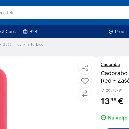
 & Cook
B2B
Prodaj
Zaščitni ovitki in torbice
Cadorabo
Cadorabo 
Red - Zašč
ID
: 20570781
13
€
99
Na voljo