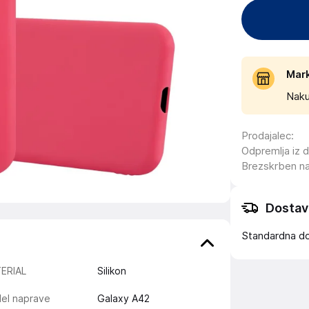
Mar
Naku
Prodajalec
:
Odpremlja iz 
Brezskrben n
Dostav
Standardna d
ERIAL
Silikon
el naprave
Galaxy A42