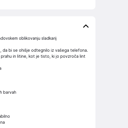
ndovskem oblikovanju sladkarij
e, da bi se ohišje odtegnilo iz vašega telefona.
u in litine, kot je tisto, ki jo povzroča lint
a
h barvah
abilno
ona