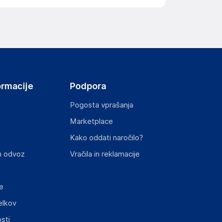
ormacije
Podpora
Pogosta vprašanja
Marketplace
Kako oddati naročilo?
n odvoz
Vračila in reklamacije
e
elkov
sti