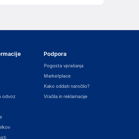
ormacije
Podpora
Pogosta vprašanja
Marketplace
Kako oddati naročilo?
n odvoz
Vračila in reklamacije
e
elkov
sti