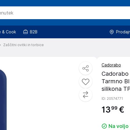
 & Cook
B2B
Prodaj
Zaščitni ovitki in torbice
Cadorabo
Cadorabo 
Tarmno Blu
silikona T
ID
: 20574771
13
€
99
Na voljo