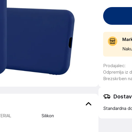
Mar
Naku
Prodajalec
:
Odpremlja iz 
Brezskrben n
Dostav
Standardna d
ERIAL
Silikon