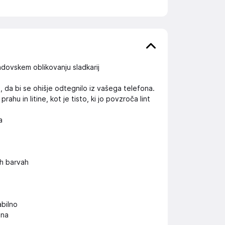
ndovskem oblikovanju sladkarij
e, da bi se ohišje odtegnilo iz vašega telefona.
u in litine, kot je tisto, ki jo povzroča lint
a
h barvah
abilno
ona