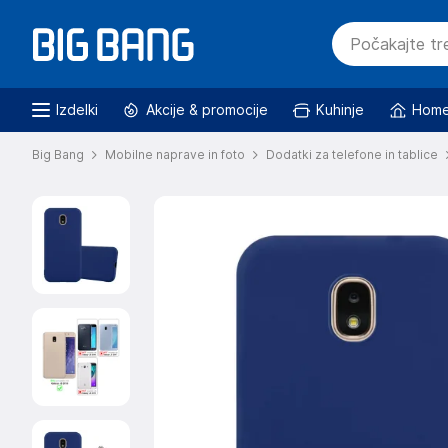
Izdelki
Akcije & promocije
Kuhinje
Home
Big Bang
Mobilne naprave in foto
Dodatki za telefone in tablice