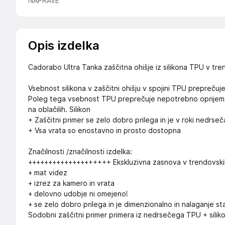
NAPRAVE
Opis izdelka
Cadorabo Ultra Tanka zaščitna ohišje iz silikona TPU v tre
Vsebnost silikona v zaščitni ohišju v spojini TPU preprečuj
Poleg tega vsebnost TPU preprečuje nepotrebno oprijem prah
na oblačilih. Silikon
+ Zaščitni primer se zelo dobro prilega in je v roki nedrseč
+ Vsa vrata so enostavno in prosto dostopna
Značilnosti /značilnosti izdelka:
++++++++++++++++++++ Ekskluzivna zasnova v trendovski
+ mat videz
+ izrez za kamero in vrata
+ delovno udobje ni omejeno!
+ se zelo dobro prilega in je dimenzionalno in nalaganje st
Sodobni zaščitni primer primera iz nedrsečega TPU + silik