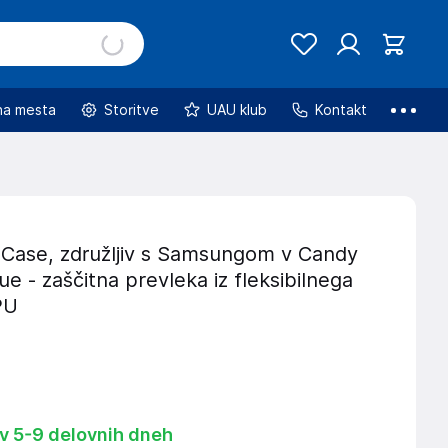
na mesta
Storitve
UAU klub
Kontakt
Case, združljiv s Samsungom v Candy
e - zaščitna prevleka iz fleksibilnega
PU
 v 5-9 delovnih dneh