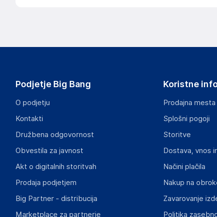
Podjetje Big Bang
Koristne inf
O podjetju
Prodajna mesta
Kontakti
Splošni pogoji
Družbena odgovornost
Storitve
Obvestila za javnost
Dostava, vnos i
Akt o digitalnih storitvah
Načini plačila
Prodaja podjetjem
Nakup na obrok
Big Partner - distribucija
Zavarovanje izd
Marketplace za partnerje
Politika zasebno