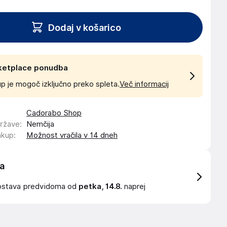
Dodaj v košarico
ketplace ponudba
p je mogoč izključno preko spleta.
Več informacij
Cadorabo Shop
države
:
Nemčija
akup
:
Možnost vračila v 14 dneh
a
ostava
predvidoma od
petka, 14.8.
naprej