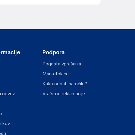
ormacije
Podpora
Pogosta vprašanja
Marketplace
Kako oddati naročilo?
n odvoz
Vračila in reklamacije
e
elkov
sti