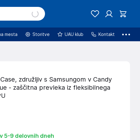
na mesta
Storitve
UAU klub
Kontakt
Case, združljiv s Samsungom v Candy
e - zaščitna prevleka iz fleksibilnega
PU
 v 5-9 delovnih dneh