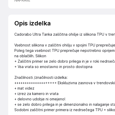
NAPRAVE
Opis izdelka
Cadorabo Ultra Tanka zaščitna ohišje iz silikona TPU v tre
Vsebnost silikona v zaščitni ohišju v spojini TPU preprečuj
Poleg tega vsebnost TPU preprečuje nepotrebno oprijem prah
na oblačilih. Silikon
+ Zaščitni primer se zelo dobro prilega in je v roki nedrseč
+ Vsa vrata so enostavno in prosto dostopna
Značilnosti /značilnosti izdelka:
++++++++++++++++++++ Ekskluzivna zasnova v trendovski
+ mat videz
+ izrez za kamero in vrata
+ delovno udobje ni omejeno!
+ se zelo dobro prilega in je dimenzionalno in nalaganje st
Sodobni zaščitni primer primera iz nedrsečega TPU + silik