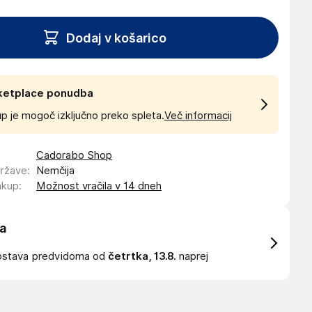
Dodaj v košarico
ketplace ponudba
p je mogoč izključno preko spleta.
Več informacij
Cadorabo Shop
države
:
Nemčija
akup
:
Možnost vračila v 14 dneh
a
ostava
predvidoma od
četrtka, 13.8.
naprej