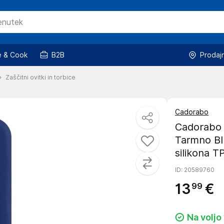
 & Cook
B2B
Prodaj
Zaščitni ovitki in torbice
Cadorabo
Cadorabo 
Tarmno Blu
silikona T
ID
: 20589760
13
€
99
Na voljo