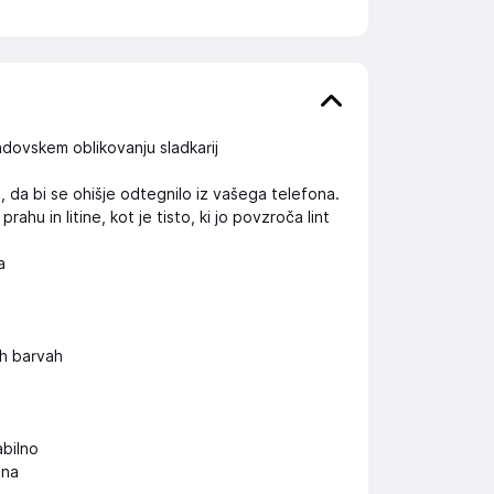
ndovskem oblikovanju sladkarij
e, da bi se ohišje odtegnilo iz vašega telefona.
u in litine, kot je tisto, ki jo povzroča lint
a
h barvah
abilno
ona