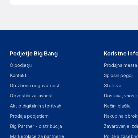
Podjetje Big Bang
Koristne inf
O podjetju
Prodajna mesta
Kontakti
Splošni pogoji
Družbena odgovornost
Storitve
Obvestila za javnost
Dostava, vnos i
Akt o digitalnih storitvah
Načini plačila
Prodaja podjetjem
Nakup na obrok
Big Partner - distribucija
Zavarovanje izd
Marketplace za partnerje
Politika zasebno