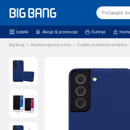
Izdelki
Akcije & promocije
Kuhinje
Home
Big Bang
Mobilne naprave in foto
Dodatki za telefone in tablice