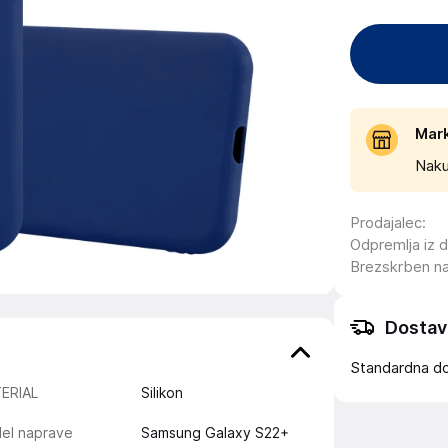
Mar
Naku
Prodajalec
:
Odpremlja iz 
Brezskrben n
Dostav
Standardna d
ERIAL
Silikon
el naprave
Samsung Galaxy S22+