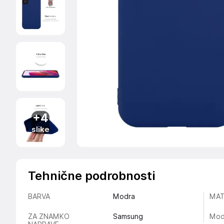
+4
slike
Tehnične podrobnosti
BARVA
Modra
MAT
ZA ZNAMKO
Samsung
Mod