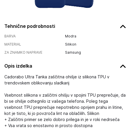
Tehnične podrobnosti
BARVA
Modra
MATERIAL
Silikon
ZA ZNAMKO NAPRAVE
Samsung
Opis izdelka
Cadorabo Ultra Tanka zaščitna ohišje iz silikona TPU v
trendovskem oblikovanju sladkarij
Vsebnost silikona v zaščitni ohišju v spojini TPU preprečuje, da
bi se ohišje odtegnilo iz vašega telefona. Poleg tega
vsebnost TPU preprečuje nepotrebno oprijem prahu in litine,
kot je tisto, ki jo povzroča lint na oblačilih. Silikon
+ Zaščitni primer se zelo dobro prilega in je v roki nedrseča
+ Vsa vrata so enostavno in prosto dostopna