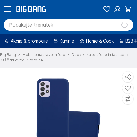
Akcije & promocije
Kuhinje
Home & Cook
B2B
Big Bang
Mobilne naprave in foto
Dodatki za telefone in tablice
Zaščitni ovitki in torbice