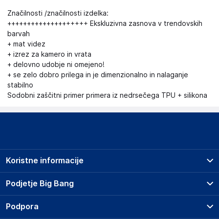
Značilnosti /značilnosti izdelka:
++++++++++++++++++++ Ekskluzivna zasnova v trendovskih
barvah
+ mat videz
+ izrez za kamero in vrata
+ delovno udobje ni omejeno!
+ se zelo dobro prilega in je dimenzionalno in nalaganje
stabilno
Sodobni zaščitni primer primera iz nedrsečega TPU + silikona
Koristne informacije
Prodajna mesta
Podjetje Big Bang
Splošni pogoji
O podjetju
Podpora
Storitve
Kontakti