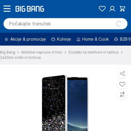
Akcije & promocije
Kuhinje
Home & Cook
B2B
Big Bang
Mobilne naprave in foto
Dodatki za telefone in tablice
Zaščitni ovitki in torbice