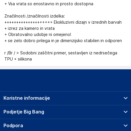
+ Vsa vrata so enostavno in prosto dostopna
Značilnosti /značilnosti izdelka:
++++++++++++++++++++ Ekskluzivni dizajn v izrednih barvah
+ izrez za kamero in vrata
+ Obratovalno udobje ni omejeno!
+ se zelo dobro prilega in je dimenzijsko stabilen in odporen
r /Br / > Sodobni zaščitni primer, sestavljen iz nedrsečega
TPU + silikona
Koristne informacije
Prodajna mesta
Podjetje Big Bang
Splošni pogoji
O podjetju
Podpora
Storitve