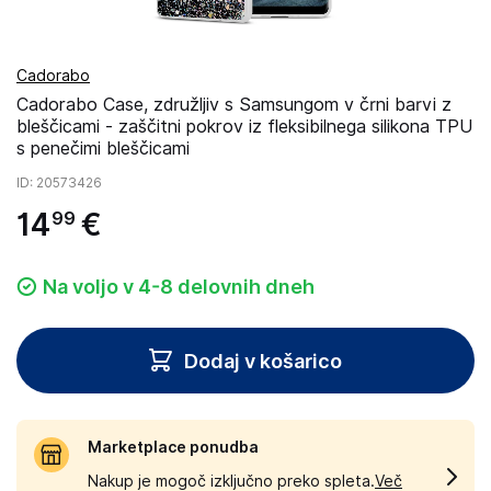
Cadorabo
Cadorabo Case, združljiv s Samsungom v črni barvi z
bleščicami - zaščitni pokrov iz fleksibilnega silikona TPU
s penečimi bleščicami
ID
: 20573426
14
€
99
Na voljo v 4-8 delovnih dneh
Dodaj v košarico
Marketplace ponudba
Nakup je mogoč izključno preko spleta.
Več