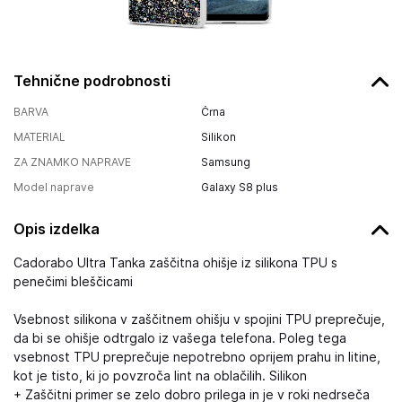
Tehnične podrobnosti
BARVA
Črna
MATERIAL
Silikon
ZA ZNAMKO NAPRAVE
Samsung
Model naprave
Galaxy S8 plus
Opis izdelka
Cadorabo Ultra Tanka zaščitna ohišje iz silikona TPU s
penečimi bleščicami
Vsebnost silikona v zaščitnem ohišju v spojini TPU preprečuje,
da bi se ohišje odtrgalo iz vašega telefona. Poleg tega
vsebnost TPU preprečuje nepotrebno oprijem prahu in litine,
kot je tisto, ki jo povzroča lint na oblačilih. Silikon
+ Zaščitni primer se zelo dobro prilega in je v roki nedrseča