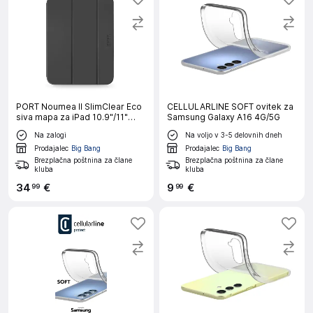
PORT Noumea II SlimClear Eco
CELLULARLINE SOFT ovitek za
siva mapa za iPad 10.9"/11"
Samsung Galaxy A16 4G/5G
(GEN 10/11)
Na zalogi
Na voljo v 3-5 delovnih dneh
Prodajalec
Big Bang
Prodajalec
Big Bang
Brezplačna poštnina za člane
Brezplačna poštnina za člane
kluba
kluba
34
€
9
€
99
99