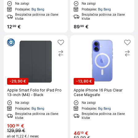
mapa
Na zalogi
Na zalogi
Prodajalec
Big Bang
Prodajalec
Big Bang
Brezplačna poštnina za člane
Brezplačna poštnina za člane
kluba
kluba
12
€
89
€
99
99
-
29,90 €
-
13,80 €
Apple Smart Folio for iPad Pro
Apple iPhone 16 Plus Clear
13-inch (M4) - Black
Case Magsafe
Na zalogi
Na zalogi
Prodajalec
Big Bang
Prodajalec
Big Bang
Brezplačna poštnina za člane
Brezplačna poštnina za člane
kluba
kluba
100
€
09
129,99 €
46
€
19
ali od
11,22 €
/ mesec