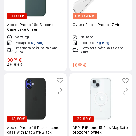
-
11,00 €
UAU CENA
Apple iPhone 16e Silicone
Ovitek Fine - iPhone 17 Air
Case Lake Green
Na zalogi
Na zalogi
Prodajalec
Big Bang
Prodajalec
Big Bang
Brezplačna poštnina za člane
Brezplačna poštnina za člane
kluba
kluba
38
€
99
49,99 €
10
€
99
-
13,80 €
-
32,99 €
Apple iPhone 16 Plus silicone
APPLE iPhone 15 Plus MagSafe
case with MagSafe Black
prozoren ovitek