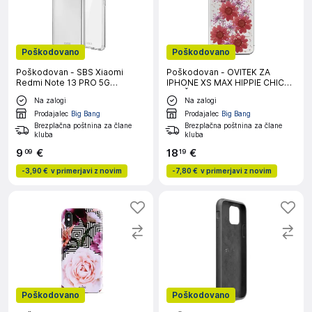
Poškodovano
Poškodovano
Poškodovan - SBS Xiaomi
Poškodovan - OVITEK ZA
Redmi Note 13 PRO 5G
IPHONE XS MAX HIPPIE CHIC
prozoren ovitek
RDEČ PURO
Na zalogi
Na zalogi
Prodajalec
Big Bang
Prodajalec
Big Bang
Brezplačna poštnina za člane
Brezplačna poštnina za člane
kluba
kluba
9
€
18
€
09
19
-
3,90 €
v primerjavi z novim
-
7,80 €
v primerjavi z novim
Poškodovano
Poškodovano