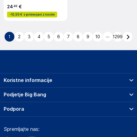
24
€
49
-
10,50 €
v primerjavi z novim
...
1
2
3
4
5
6
7
8
9
10
1299
Koristne informacije
Prodajna mesta
Podjetje Big Bang
Splošni pogoji
O podjetju
Podpora
Storitve
Kontakti
Dostava, vnos in odvoz
Pogosta vprašanja
Družbena odgovornost
Načini plačila
Spremljajte nas:
Marketplace
Obvestila za javnost
Nakup na obroke