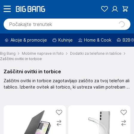
Akcije & promocije
Kuhinje
Home & Cook
B2B
Big Bang
Mobilne naprave in foto
Dodatki za telefone in tablice
Zaščitni ovitki in torbice
Zaščitni ovitki in torbice
Zaščitni ovitki in torbice zagotavljajo zaščito za tvoj telefon ali
tablico. Izberite ovitek ali torbico, ki ustreza vašim potrebam in
stilu. Omogočajo zaščito pred praskami in udarci, hkrati pa
nudijo eleganten videz.