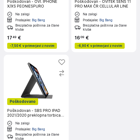
Poškodovan - OVI. IPHONE
Poškodovan - OVITEK SENS 11
X/XS PEONIESPURO
PRO MAX ČR CELLULAR LINE
Na zalogi
Na zalogi
Prodajalec
Big Bang
Prodajalec
Big Bang
Brezplačna poštnina za člane
Brezplačna poštnina za člane
kluba
kluba
17
€
16
€
49
09
-
7,50 €
v primerjavi z novim
-
6,90 €
v primerjavi z novim
Poškodovano
Poškodovan - SBS PRO IPAD
2021/2020 preklopna torbica
črna
Na zalogi
Prodajalec
Big Bang
Brezplačna poštnina za člane
kluba