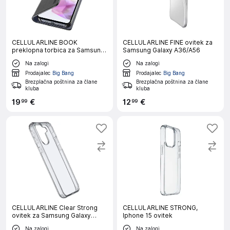
CELLULARLINE BOOK
CELLULARLINE FINE ovitek za
preklopna torbica za Samsung
Samsung Galaxy A36/A56
Galaxy A36/A56
Na zalogi
Na zalogi
Prodajalec
Big Bang
Prodajalec
Big Bang
Brezplačna poštnina za člane
Brezplačna poštnina za člane
kluba
kluba
19
€
12
€
99
99
CELLULARLINE Clear Strong
CELLULARLINE STRONG,
ovitek za Samsung Galaxy
Iphone 15 ovitek
A36/A56
Na zalogi
Na zalogi