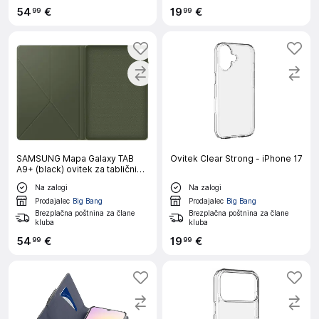
54
€
19
€
99
99
SAMSUNG Mapa Galaxy TAB
Ovitek Clear Strong - iPhone 17
A9+ (black) ovitek za tablični
računalnik
Na zalogi
Na zalogi
Prodajalec
Big Bang
Prodajalec
Big Bang
Brezplačna poštnina za člane
Brezplačna poštnina za člane
kluba
kluba
54
€
19
€
99
99