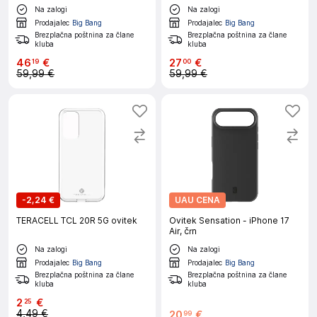
Na zalogi
Na zalogi
Prodajalec
Big Bang
Prodajalec
Big Bang
Brezplačna poštnina za člane
Brezplačna poštnina za člane
kluba
kluba
46
€
27
€
19
00
59,99 €
59,99 €
-
2,24 €
UAU CENA
TERACELL TCL 20R 5G ovitek
Ovitek Sensation - iPhone 17
Air, črn
Na zalogi
Na zalogi
Prodajalec
Big Bang
Prodajalec
Big Bang
Brezplačna poštnina za člane
Brezplačna poštnina za člane
kluba
kluba
2
€
25
4,49 €
20
€
99