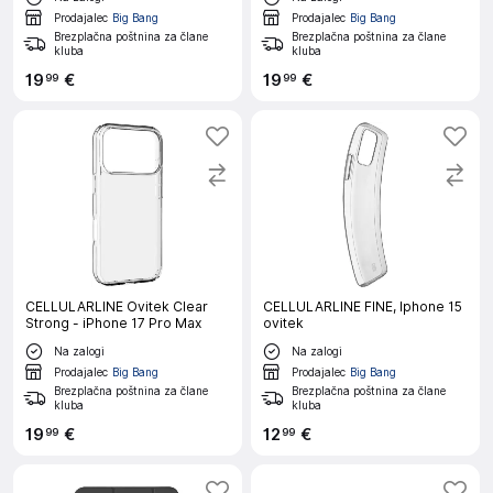
Prodajalec
Big Bang
Prodajalec
Big Bang
Brezplačna poštnina za člane
Brezplačna poštnina za člane
kluba
kluba
19
€
19
€
99
99
CELLULARLINE Ovitek Clear
CELLULARLINE FINE, Iphone 15
Strong - iPhone 17 Pro Max
ovitek
Na zalogi
Na zalogi
Prodajalec
Big Bang
Prodajalec
Big Bang
Brezplačna poštnina za člane
Brezplačna poštnina za člane
kluba
kluba
19
€
12
€
99
99