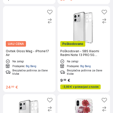
UAU CENA
Poškodovano
Ovitek Gloss Mag - iPhone17
Poškodovan - SBS Xiaomi
Air
Redmi Note 13 PRO 5G
prozoren ovitek
Na zalogi
Na zalogi
Prodajalec
Big Bang
Prodajalec
Big Bang
Brezplačna poštnina za člane
Brezplačna poštnina za člane
kluba
kluba
9
€
09
24
€
99
-
3,90 €
v primerjavi z novim