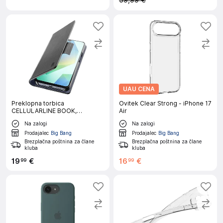
59,99 €
UAU CENA
Preklopna torbica
Ovitek Clear Strong - iPhone 17
CELLULARLINE BOOK,
Air
Samsung Galaxy A17 / A17 5G,
Na zalogi
Na zalogi
črna
Prodajalec
Big Bang
Prodajalec
Big Bang
Brezplačna poštnina za člane
Brezplačna poštnina za člane
kluba
kluba
19
€
16
€
99
99