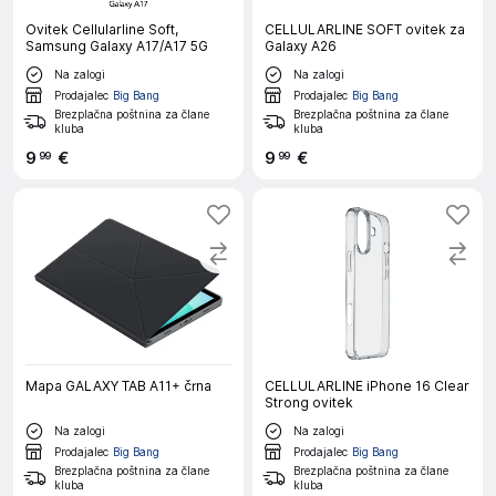
Ovitek Cellularline Soft,
CELLULARLINE SOFT ovitek za
Samsung Galaxy A17/A17 5G
Galaxy A26
Na zalogi
Na zalogi
Prodajalec
Big Bang
Prodajalec
Big Bang
Brezplačna poštnina za člane
Brezplačna poštnina za člane
kluba
kluba
9
€
9
€
99
99
Mapa GALAXY TAB A11+ črna
CELLULARLINE iPhone 16 Clear
Strong ovitek
Na zalogi
Na zalogi
Prodajalec
Big Bang
Prodajalec
Big Bang
Brezplačna poštnina za člane
Brezplačna poštnina za člane
kluba
kluba