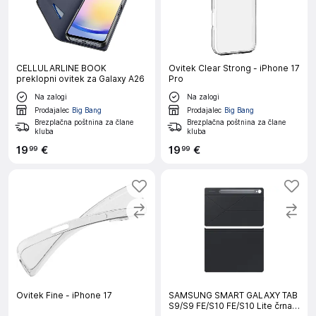
CELLULARLINE BOOK
Ovitek Clear Strong - iPhone 17
preklopni ovitek za Galaxy A26
Pro
Na zalogi
Na zalogi
Prodajalec
Big Bang
Prodajalec
Big Bang
Brezplačna poštnina za člane
Brezplačna poštnina za člane
kluba
kluba
19
€
19
€
99
99
Ovitek Fine - iPhone 17
SAMSUNG SMART GALAXY TAB
S9/S9 FE/S10 FE/S10 Lite črna