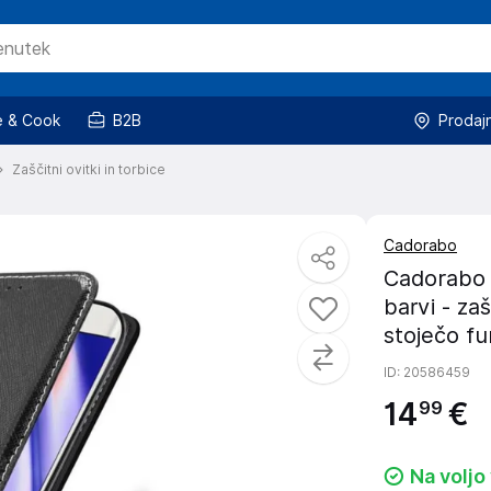
 & Cook
B2B
Prodaj
Zaščitni ovitki in torbice
Cadorabo
Cadorabo 
barvi - za
stoječo fu
ID
: 20586459
14
€
99
Na voljo