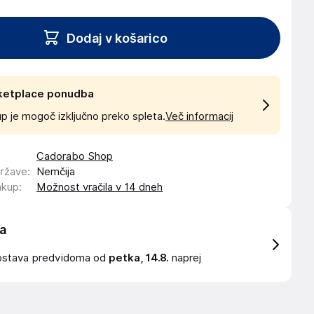
Dodaj v košarico
ketplace ponudba
p je mogoč izključno preko spleta.
Več informacij
Cadorabo Shop
države
:
Nemčija
akup
:
Možnost vračila v 14 dneh
a
ostava
predvidoma od
petka, 14.8.
naprej