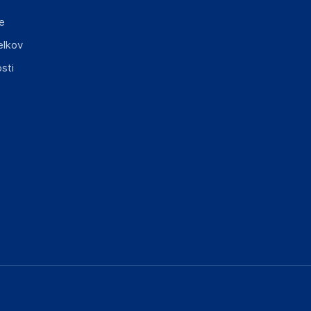
e
elkov
sti