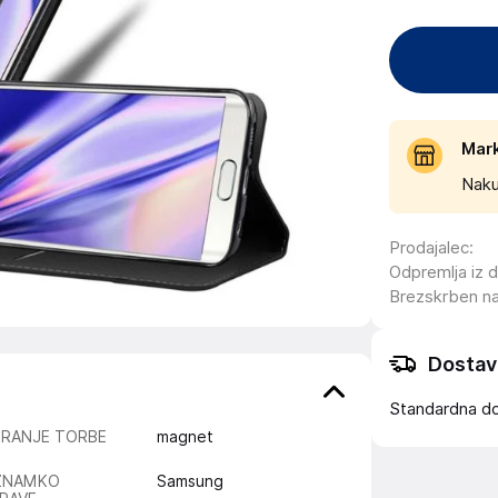
Mar
Naku
Prodajalec
:
Odpremlja iz 
Brezskrben n
Dostav
Standardna d
IRANJE TORBE
magnet
ZNAMKO
Samsung