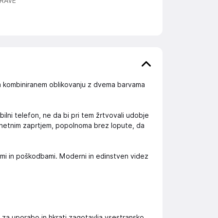
RAVE
m kombiniranem oblikovanju z dvema barvama
ilni telefon, ne da bi pri tem žrtvovali udobje
agnetnim zaprtjem, popolnoma brez lopute, da
ami in poškodbami. Moderni in edinstven videz
za uporabo in hkrati zagotavlja vsestransko