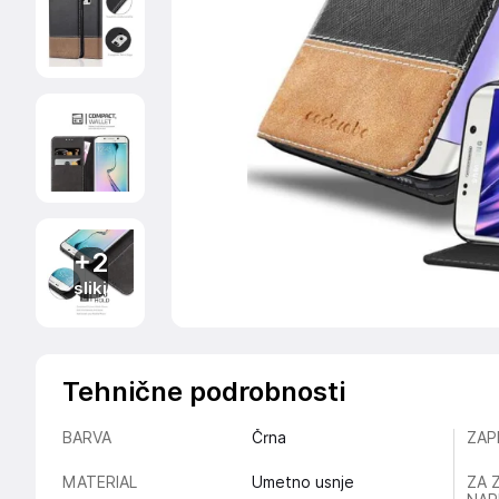
+2
sliki
Tehnične podrobnosti
BARVA
Črna
ZAP
MATERIAL
Umetno usnje
ZA 