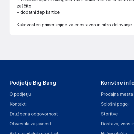
zaščito
+ dodatni žep kartice
Kakovosten primer knjige za enostavno in hitro delovanje
Podjetje Big Bang
Koristne inf
O podjetju
Prodajna mesta
Kontakti
Splošni pogoji
Družbena odgovornost
Storitve
Obvestila za javnost
Dostava, vnos i
Akt o digitalnih storitvah
Načini plačila