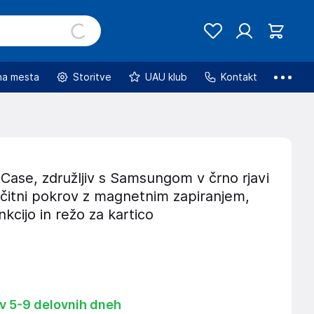
na mesta
Storitve
UAU klub
Kontakt
Case, združljiv s Samsungom v črno rjavi
ščitni pokrov z magnetnim zapiranjem,
nkcijo in režo za kartico
 v 5-9 delovnih dneh