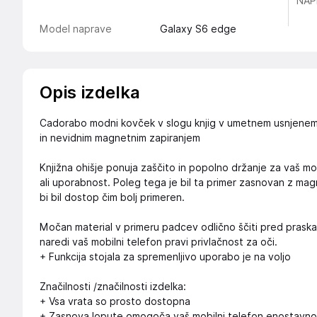
NAP
Model naprave
Galaxy S6 edge
Opis izdelka
Cadorabo modni kovček v slogu knjig v umetnem usnjene
in nevidnim magnetnim zapiranjem
Knjižna ohišje ponuja zaščito in popolno držanje za vaš mob
ali uporabnost. Poleg tega je bil ta primer zasnovan z m
bi bil dostop čim bolj primeren.
Močan material v primeru padcev odlično ščiti pred prask
naredi vaš mobilni telefon pravi privlačnost za oči.
+ Funkcija stojala za spremenljivo uporabo je na voljo
Značilnosti /značilnosti izdelka:
+ Vsa vrata so prosto dostopna
+ Zasnova lopute omogoča vaš mobilni telefon enostavno 