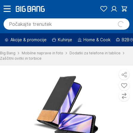
Akcije & promocije
Kuhinje
Home & Cook
B2B
Big Bang
Mobilne naprave in foto
Dodatki za telefone in tablice
Zaščitni ovitki in torbice