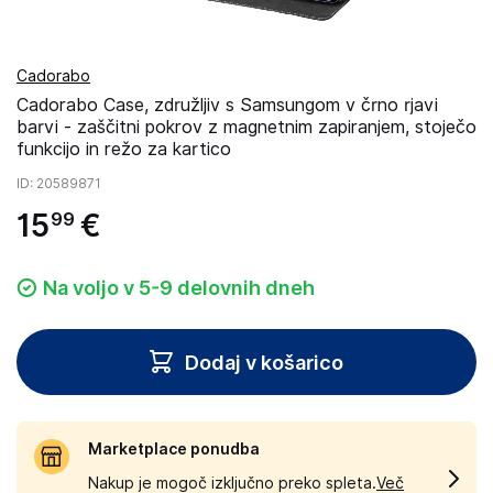
Cadorabo
Cadorabo Case, združljiv s Samsungom v črno rjavi
barvi - zaščitni pokrov z magnetnim zapiranjem, stoječo
funkcijo in režo za kartico
ID
: 20589871
15
€
99
Na voljo v 5-9 delovnih dneh
Dodaj v košarico
Marketplace ponudba
Nakup je mogoč izključno preko spleta.
Več