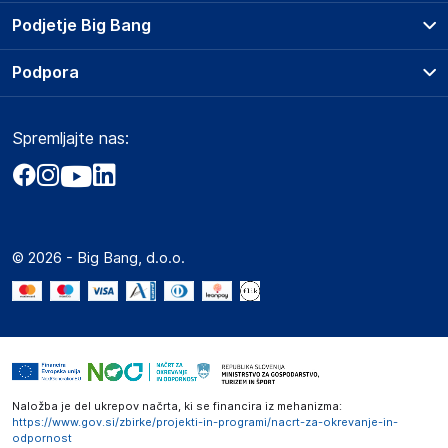
Prodajna mesta
Podjetje Big Bang
Splošni pogoji
O podjetju
Podpora
Storitve
Kontakti
Dostava, vnos in odvoz
Pogosta vprašanja
Družbena odgovornost
Načini plačila
Spremljajte nas:
Marketplace
Obvestila za javnost
Nakup na obroke
Kako oddati naročilo?
Akt o digitalnih storitvah
Zavarovanje izdelkov
Vračila in reklamacije
Prodaja podjetjem
Politika zasebnosti
Big Partner - distribucija
Spletni piškotki
© 2026 - Big Bang, d.o.o.
Marketplace za partnerje
Novosti
Interna varna linija za prijavo kršitev po ZZPRI
Zaposlitev
Naložba je del ukrepov načrta, ki se financira iz mehanizma:
https://www.gov.si/zbirke/projekti-in-programi/nacrt-za-okrevanje-in-
odpornost