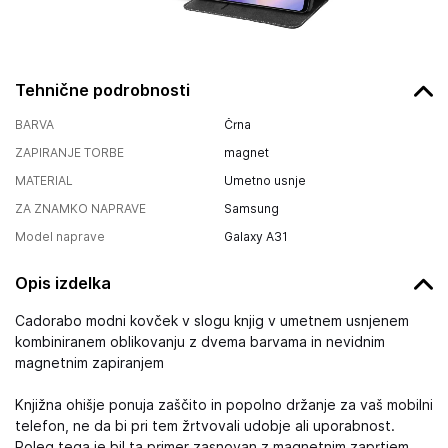
Tehnične podrobnosti
BARVA
Črna
ZAPIRANJE TORBE
magnet
MATERIAL
Umetno usnje
ZA ZNAMKO NAPRAVE
Samsung
Model naprave
Galaxy A31
Opis izdelka
Cadorabo modni kovček v slogu knjig v umetnem usnjenem
kombiniranem oblikovanju z dvema barvama in nevidnim
magnetnim zapiranjem
Knjižna ohišje ponuja zaščito in popolno držanje za vaš mobilni
telefon, ne da bi pri tem žrtvovali udobje ali uporabnost.
Poleg tega je bil ta primer zasnovan z magnetnim zaprtjem,