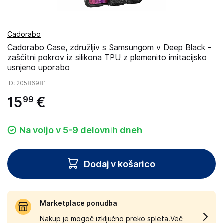
Cadorabo
Cadorabo Case, združljiv s Samsungom v Deep Black -
zaščitni pokrov iz silikona TPU z plemenito imitacijsko
usnjeno uporabo
ID
: 20586981
15
€
99
Na voljo v 5-9 delovnih dneh
Dodaj v košarico
Marketplace ponudba
Nakup je mogoč izključno preko spleta.
Več