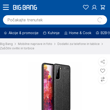
Akcije & promocije
Kuhinje
Home & Cook
B2B
Big Bang
Mobilne naprave in foto
Dodatki za telefone in tablice
Zaščitni ovitki in torbice