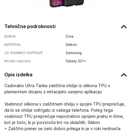
Tehnične podrobnosti
BARVA
Črna
MATERIAL
Silikon
ZA ZNAMKO NAPRAVE
Samsung
Model naprave
Galaxy S21+
Opis izdelka
Cadorabo Ultra Tanka zaščitna ohišje iz silikona TPU v
plemenitem dizajnu z imitacijsko usnjeno aplikacijo
Vsebnost silikona v zaščitnem ohišju v spojini TPU preprečuje,
da bi se ohišje odtrgalo iz vašega telefona. Poleg tega
vsebnost TPU preprečuje nepotrebno oprijem prahu in litine,
kot je tisto, ki jo povzroča lint na oblačilih. Silikon
+ Zaščitni primer se zelo dobro prilega in je v roki nedrseča