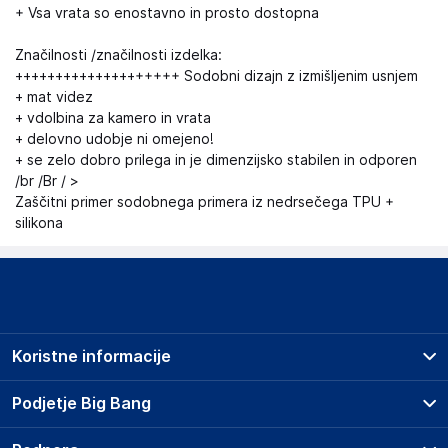
+ Vsa vrata so enostavno in prosto dostopna
Značilnosti /značilnosti izdelka:
++++++++++++++++++++ Sodobni dizajn z izmišljenim usnjem
+ mat videz
+ vdolbina za kamero in vrata
+ delovno udobje ni omejeno!
+ se zelo dobro prilega in je dimenzijsko stabilen in odporen
/br /Br / >
Zaščitni primer sodobnega primera iz nedrsečega TPU +
silikona
Koristne informacije
Prodajna mesta
Podjetje Big Bang
Splošni pogoji
O podjetju