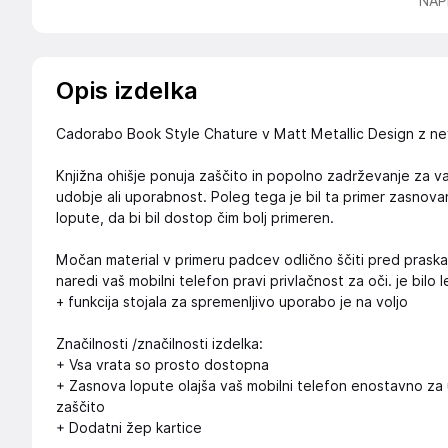
NAP
Opis izdelka
Cadorabo Book Style Chature v Matt Metallic Design z n
Knjižna ohišje ponuja zaščito in popolno zadrževanje za vaš
udobje ali uporabnost. Poleg tega je bil ta primer zasno
lopute, da bi bil dostop čim bolj primeren.
Močan material v primeru padcev odlično ščiti pred prask
naredi vaš mobilni telefon pravi privlačnost za oči. je bilo 
+ funkcija stojala za spremenljivo uporabo je na voljo
Značilnosti /značilnosti izdelka:
+ Vsa vrata so prosto dostopna
+ Zasnova lopute olajša vaš mobilni telefon enostavno za 
zaščito
+ Dodatni žep kartice