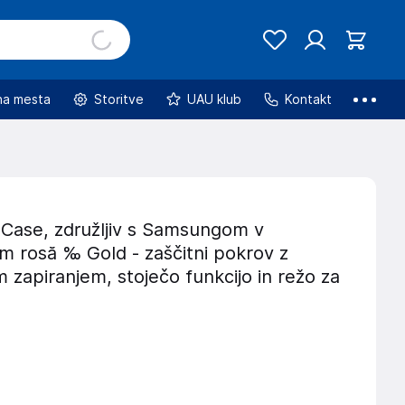
na mesta
Storitve
UAU klub
Kontakt
Case, združljiv s Samsungom v
m rosă ‰ Gold - zaščitni pokrov z
zapiranjem, stoječo funkcijo in režo za