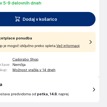
 v 5-9 delovnih dneh
Dodaj v košarico
ketplace ponudba
p je mogoč izključno preko spleta.
Več informacij
Cadorabo Shop
države
:
Nemčija
akup
:
Možnost vračila v 14 dneh
a
ostava
predvidoma od
petka, 14.8.
naprej