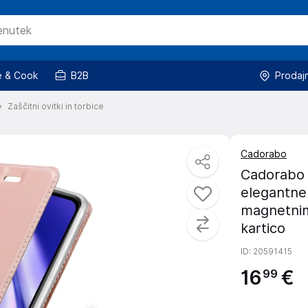
 & Cook
B2B
Prodaj
Zaščitni ovitki in torbice
Cadorabo
Cadorabo 
elegantne
magnetnim 
kartico
ID
: 20591415
16
€
99