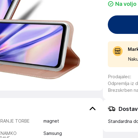
Na voljo
Mar
Naku
Prodajalec
:
Odpremlja iz 
Brezskrben n
Dostav
IRANJE TORBE
magnet
Standardna d
ZNAMKO
Samsung