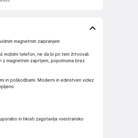
RAVE
evidnim magnetnim zapiranjem
 mobilni telefon, ne da bi pri tem žrtvovali
van z magnetnim zaprtjem, popolnoma brez
ami in poškodbami. Moderni in edinstven videz
lepljeno
uporabo in hkrati zagotavlja vsestransko