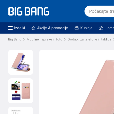
Izdelki
Akcije & promocije
Kuhinje
Home
Big Bang
Mobilne naprave in foto
Dodatki za telefone in tablice