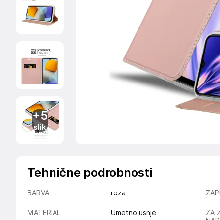
+5
slik
Tehnične podrobnosti
BARVA
roza
ZAP
MATERIAL
Umetno usnje
ZA 