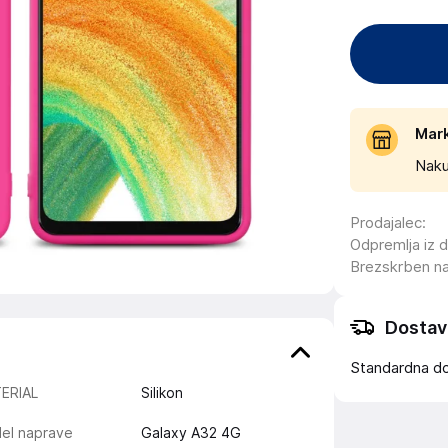
Mar
Naku
Prodajalec
:
Odpremlja iz 
Brezskrben n
Dostav
Standardna d
ERIAL
Silikon
el naprave
Galaxy A32 4G