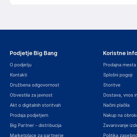
Podjetje Big Bang
Koristne inf
O podjetju
Prodajna mesta
Kontakti
Splošni pogoji
Družbena odgovornost
Storitve
Obvestila za javnost
Dostava, vnos i
Akt o digitalnih storitvah
Načini plačila
Prodaja podjetjem
Nakup na obrok
Big Partner - distribucija
Zavarovanje izd
Marketplace za partnerje
Politika zasebno