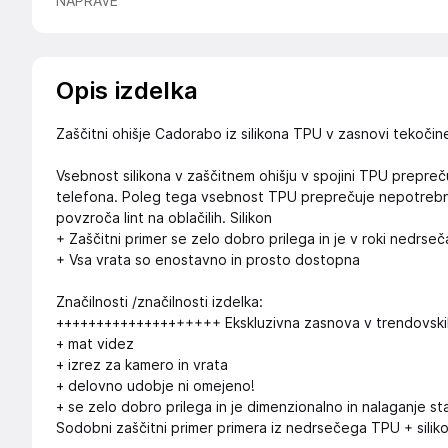
NAPRAVE
Opis izdelka
Zaščitni ohišje Cadorabo iz silikona TPU v zasnovi tekoči
Vsebnost silikona v zaščitnem ohišju v spojini TPU prepreču
telefona. Poleg tega vsebnost TPU preprečuje nepotrebno op
povzroča lint na oblačilih. Silikon
+ Zaščitni primer se zelo dobro prilega in je v roki nedrseč
+ Vsa vrata so enostavno in prosto dostopna
Značilnosti /značilnosti izdelka:
++++++++++++++++++++ Ekskluzivna zasnova v trendovski
+ mat videz
+ izrez za kamero in vrata
+ delovno udobje ni omejeno!
+ se zelo dobro prilega in je dimenzionalno in nalaganje st
Sodobni zaščitni primer primera iz nedrsečega TPU + silik