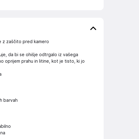
ne z zaščito pred kamero
je, da bi se ohišje odtrgalo iz vašega
rijem prahu in litine, kot je tisto, ki jo
a
h barvah
abilno
ona