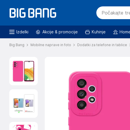
Izdelki
Akcije & promocije
Kuhinje
Home
Big Bang
Mobilne naprave in foto
Dodatki za telefone in tablice