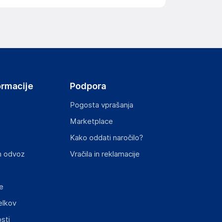
ormacije
Podpora
Pogosta vprašanja
Marketplace
Kako oddati naročilo?
n odvoz
Vračila in reklamacije
e
elkov
sti