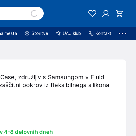
na mesta
Storitve
UAU klub
Kontakt
Case, združljiv s Samsungom v Fluid
zaščitni pokrov iz fleksibilnega silikona
 v 4-8 delovnih dneh