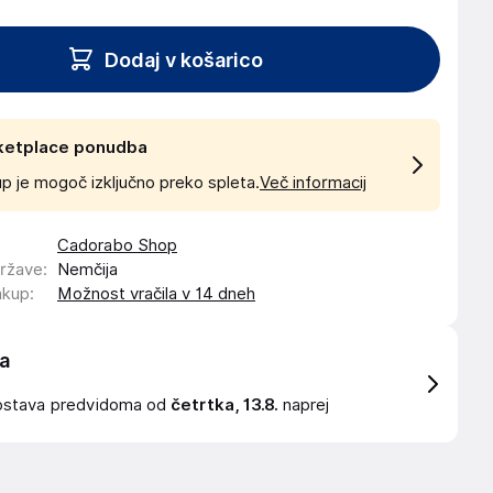
Dodaj v košarico
ketplace ponudba
p je mogoč izključno preko spleta.
Več informacij
Cadorabo Shop
države
:
Nemčija
akup
:
Možnost vračila v 14 dneh
a
ostava
predvidoma od
četrtka, 13.8.
naprej