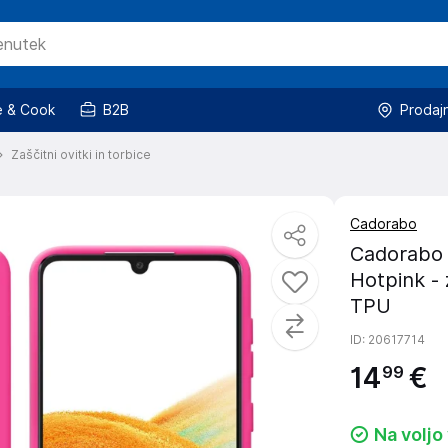
 & Cook
B2B
Prodaj
Zaščitni ovitki in torbice
Cadorabo
Cadorabo 
Hotpink - 
TPU
ID
: 20617714
14
€
99
Na voljo