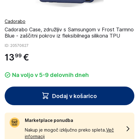
Cadorabo
Cadorabo Case, združljiv s Samsungom v Frost Tarmno
Blue - zaščitni pokrov iz fleksibilnega silikona TPU
ID
: 20570627
13
€
99
Na voljo v 5-9 delovnih dneh
Dodaj v košarico
Marketplace ponudba
Nakup je mogoč izključno preko spleta.
Več
informacij