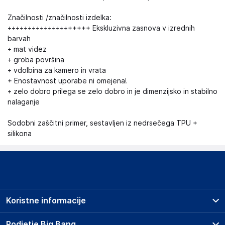
Značilnosti /značilnosti izdelka:
++++++++++++++++++++ Ekskluzivna zasnova v izrednih
barvah
+ mat videz
+ groba površina
+ vdolbina za kamero in vrata
+ Enostavnost uporabe ni omejena!
+ zelo dobro prilega se zelo dobro in je dimenzijsko in stabilno
nalaganje
Sodobni zaščitni primer, sestavljen iz nedrsečega TPU +
silikona
Koristne informacije
Prodajna mesta
Podjetje Big Bang