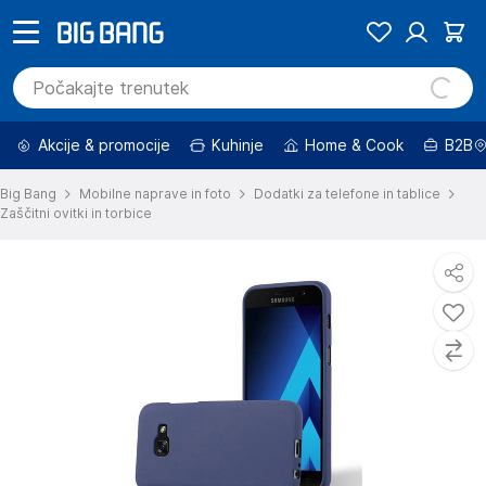
Akcije & promocije
Kuhinje
Home & Cook
B2B
Big Bang
Mobilne naprave in foto
Dodatki za telefone in tablice
Zaščitni ovitki in torbice