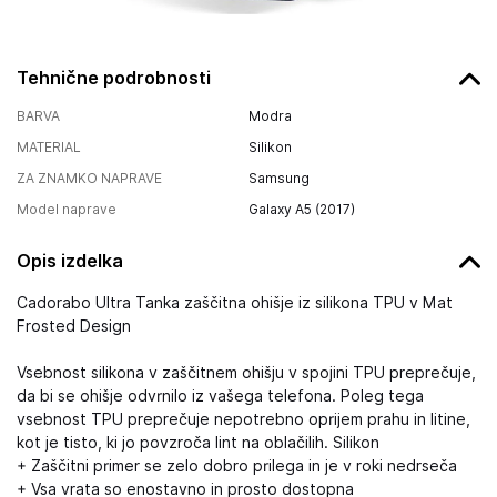
Tehnične podrobnosti
BARVA
Modra
MATERIAL
Silikon
ZA ZNAMKO NAPRAVE
Samsung
Model naprave
Galaxy A5 (2017)
Opis izdelka
Cadorabo Ultra Tanka zaščitna ohišje iz silikona TPU v Mat
Frosted Design
Vsebnost silikona v zaščitnem ohišju v spojini TPU preprečuje,
da bi se ohišje odvrnilo iz vašega telefona. Poleg tega
vsebnost TPU preprečuje nepotrebno oprijem prahu in litine,
kot je tisto, ki jo povzroča lint na oblačilih. Silikon
+ Zaščitni primer se zelo dobro prilega in je v roki nedrseča
+ Vsa vrata so enostavno in prosto dostopna