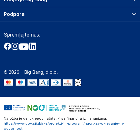
Splošni pogoji
O podjetju
Podpora
Storitve
Kontakti
Dostava, vnos in odvoz
Pogosta vprašanja
Družbena odgovornost
Načini plačila
Spremljajte nas:
Marketplace
Obvestila za javnost
Nakup na obroke
Kako oddati naročilo?
Akt o digitalnih storitvah
Zavarovanje izdelkov
Vračila in reklamacije
Prodaja podjetjem
Politika zasebnosti
Big Partner - distribucija
Spletni piškotki
© 2026 - Big Bang, d.o.o.
Marketplace za partnerje
Novosti
Interna varna linija za prijavo kršitev po ZZPRI
Zaposlitev
Naložba je del ukrepov načrta, ki se financira iz mehanizma:
https://www.gov.si/zbirke/projekti-in-programi/nacrt-za-okrevanje-in-
odpornost