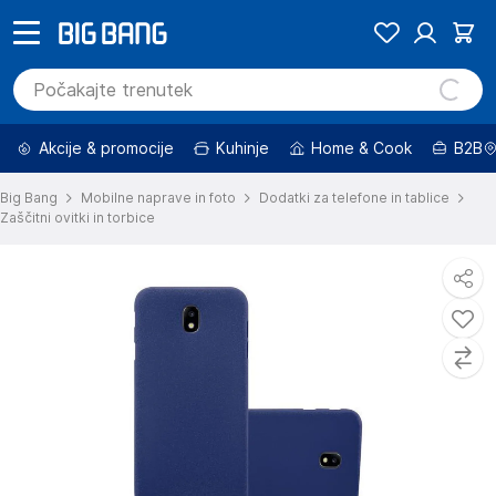
Akcije & promocije
Kuhinje
Home & Cook
B2B
Big Bang
Mobilne naprave in foto
Dodatki za telefone in tablice
Zaščitni ovitki in torbice