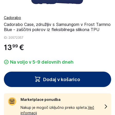
Cadorabo
Cadorabo Case, združljiv s Samsungom v Frost Tarmno
Blue - zaščitni pokrov iz fleksibilnega silikona TPU
ID
: 20572357
13
€
99
Na voljo v 5-9 delovnih dneh
Dodaj v košarico
Marketplace ponudba
Nakup je mogoč izključno preko spleta.
Več
informacij