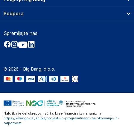
Splošni pogoji
O podjetju
Podpora
Storitve
Kontakti
Dostava, vnos in odvoz
Pogosta vprašanja
Družbena odgovornost
Načini plačila
Spremljajte nas:
Marketplace
Obvestila za javnost
Nakup na obroke
Kako oddati naročilo?
Akt o digitalnih storitvah
Zavarovanje izdelkov
Vračila in reklamacije
Prodaja podjetjem
Politika zasebnosti
Big Partner - distribucija
Spletni piškotki
© 2026 - Big Bang, d.o.o.
Marketplace za partnerje
Novosti
Interna varna linija za prijavo kršitev po ZZPRI
Zaposlitev
Naložba je del ukrepov načrta, ki se financira iz mehanizma:
https://www.gov.si/zbirke/projekti-in-programi/nacrt-za-okrevanje-in-
odpornost