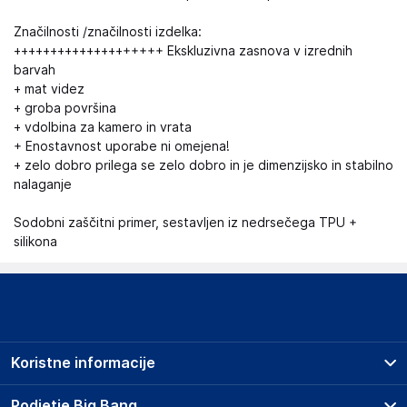
Značilnosti /značilnosti izdelka:
++++++++++++++++++++ Ekskluzivna zasnova v izrednih
barvah
+ mat videz
+ groba površina
+ vdolbina za kamero in vrata
+ Enostavnost uporabe ni omejena!
+ zelo dobro prilega se zelo dobro in je dimenzijsko in stabilno
nalaganje
Sodobni zaščitni primer, sestavljen iz nedrsečega TPU +
silikona
Koristne informacije
Prodajna mesta
Podjetje Big Bang