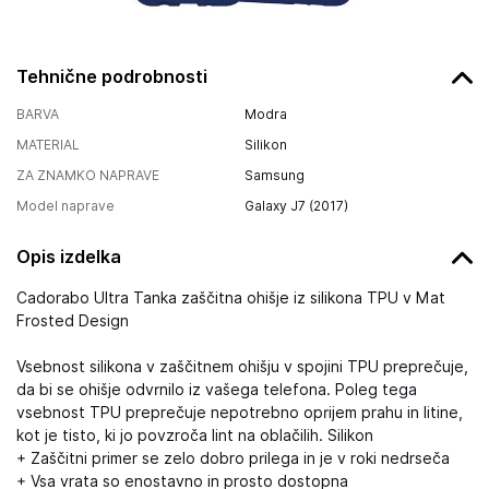
Tehnične podrobnosti
BARVA
Modra
MATERIAL
Silikon
ZA ZNAMKO NAPRAVE
Samsung
Model naprave
Galaxy J7 (2017)
Opis izdelka
Cadorabo Ultra Tanka zaščitna ohišje iz silikona TPU v Mat
Frosted Design
Vsebnost silikona v zaščitnem ohišju v spojini TPU preprečuje,
da bi se ohišje odvrnilo iz vašega telefona. Poleg tega
vsebnost TPU preprečuje nepotrebno oprijem prahu in litine,
kot je tisto, ki jo povzroča lint na oblačilih. Silikon
+ Zaščitni primer se zelo dobro prilega in je v roki nedrseča
+ Vsa vrata so enostavno in prosto dostopna