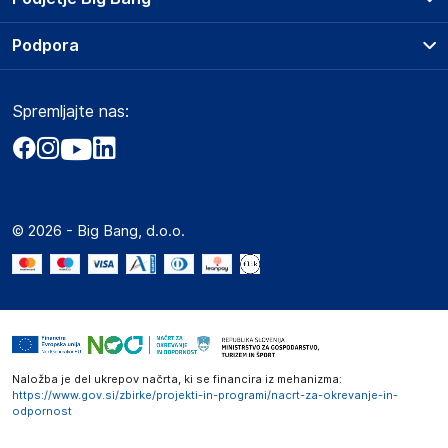
Splošni pogoji
O podjetju
Podpora
Storitve
Kontakti
Dostava, vnos in odvoz
Pogosta vprašanja
Družbena odgovornost
Načini plačila
Spremljajte nas:
Marketplace
Obvestila za javnost
Nakup na obroke
Kako oddati naročilo?
Akt o digitalnih storitvah
Zavarovanje izdelkov
Vračila in reklamacije
Prodaja podjetjem
Politika zasebnosti
Big Partner - distribucija
Spletni piškotki
© 2026 - Big Bang, d.o.o.
Marketplace za partnerje
Novosti
Interna varna linija za prijavo kršitev po ZZPRI
Zaposlitev
Naložba je del ukrepov načrta, ki se financira iz mehanizma:
https://www.gov.si/zbirke/projekti-in-programi/nacrt-za-okrevanje-in-
odpornost