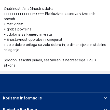
Značilnosti /značilnosti izdelka:
++++++++++++++++++++ Ekskluzivna zasnova v izrednih
barvah
+ mat videz
+ groba površina
+ vdolbina za kamero in vrata
+ Enostavnost uporabe ni omejena!
+ zelo dobro prilega se zelo dobro in je dimenzijsko in stabilno
nalaganje
Sodobni zaščitni primer, sestavljen iz nedrsečega TPU +
silikona
Koristne informacije
Prodajna mesta
Podjetje Big Bang