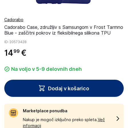
Cadorabo
Cadorabo Case, združljiv s Samsungom v Frost Tarmno
Blue - zaščitni pokrov iz fleksibilnega silikona TPU
ID
: 20573428
14
€
99
Na voljo v 5-9 delovnih dneh
Dodaj v košarico
Marketplace ponudba
Nakup je mogoč izključno preko spleta.
Več
informacij