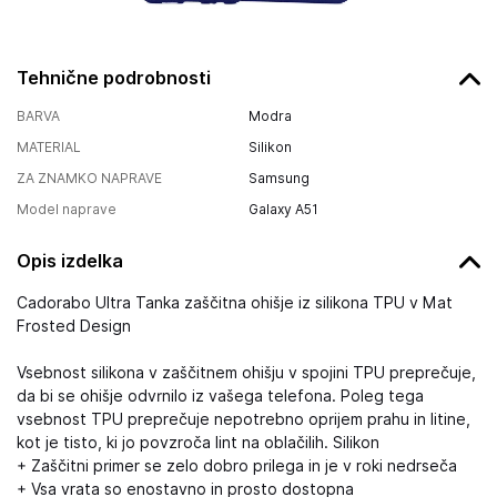
Tehnične podrobnosti
BARVA
Modra
MATERIAL
Silikon
ZA ZNAMKO NAPRAVE
Samsung
Model naprave
Galaxy A51
Opis izdelka
Cadorabo Ultra Tanka zaščitna ohišje iz silikona TPU v Mat
Frosted Design
Vsebnost silikona v zaščitnem ohišju v spojini TPU preprečuje,
da bi se ohišje odvrnilo iz vašega telefona. Poleg tega
vsebnost TPU preprečuje nepotrebno oprijem prahu in litine,
kot je tisto, ki jo povzroča lint na oblačilih. Silikon
+ Zaščitni primer se zelo dobro prilega in je v roki nedrseča
+ Vsa vrata so enostavno in prosto dostopna