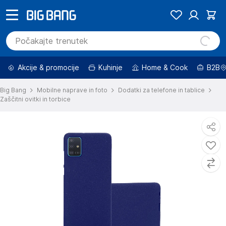
Akcije & promocije
Kuhinje
Home & Cook
B2B
Big Bang
Mobilne naprave in foto
Dodatki za telefone in tablice
Zaščitni ovitki in torbice