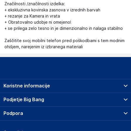
Značilnosti /značilnosti izdelka:
+ ekskluzivna kovinska zasnova v izrednih barvah
+ rezanje za Kamera in vrata
+ Obratovalno udobje ni omejeno!
+ se prilega zelo tesno in je dimenzionalno in nalaga stabilno
Zaščitite svoj mobilni telefon pred poškodbami s tem modnim
ohišjem, narejenim iz izbranega materiali
Koristne informacije
Prodajna mesta
Podjetje Big Bang
Splošni pogoji
O podjetju
Podpora
Storitve
Kontakti
Dostava, vnos in odvoz
Pogosta vprašanja
Družbena odgovornost
Načini plačila