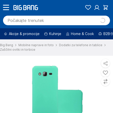
Akcije & promocije
Kuhinje
Home & Cook
B2B
Big Bang
Mobilne naprave in foto
Dodatki za telefone in tablice
Zaščitni ovitki in torbice