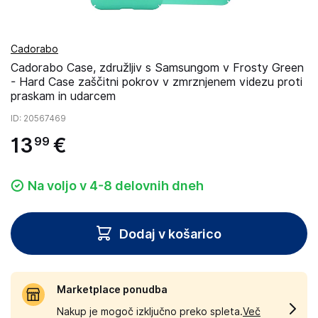
Cadorabo
Cadorabo Case, združljiv s Samsungom v Frosty Green
- Hard Case zaščitni pokrov v zmrznjenem videzu proti
praskam in udarcem
ID
: 20567469
13
€
99
Na voljo v 4-8 delovnih dneh
Dodaj v košarico
Marketplace ponudba
Nakup je mogoč izključno preko spleta.
Več