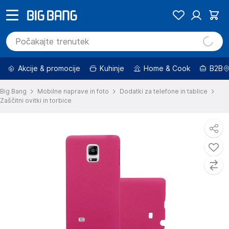
Akcije & promocije
Kuhinje
Home & Cook
B2B
Big Bang
Mobilne naprave in foto
Dodatki za telefone in tablice
Zaščitni ovitki in torbice