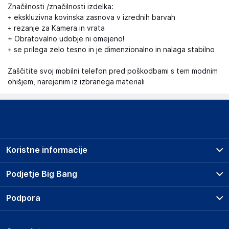
Značilnosti /značilnosti izdelka:
+ ekskluzivna kovinska zasnova v izrednih barvah
+ rezanje za Kamera in vrata
+ Obratovalno udobje ni omejeno!
+ se prilega zelo tesno in je dimenzionalno in nalaga stabilno
Zaščitite svoj mobilni telefon pred poškodbami s tem modnim
ohišjem, narejenim iz izbranega materiali
Koristne informacije
Prodajna mesta
Podjetje Big Bang
Splošni pogoji
O podjetju
Podpora
Storitve
Kontakti
Dostava, vnos in odvoz
Pogosta vprašanja
Družbena odgovornost
Načini plačila