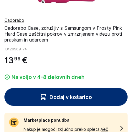
Cadorabo
Cadorabo Case, združljiv s Samsungom v Frosty Pink -
Hard Case zaščitni pokrov v zmrznjenem videzu proti
praskam in udarcem
ID
: 20569174
13
€
99
Na voljo v 4-8 delovnih dneh
Dodaj v košarico
Marketplace ponudba
Nakup je mogoč izključno preko spleta.
Več