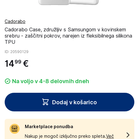
Cadorabo
Cadorabo Case, združljiv s Samsungom v kovinskem
srebru - zaščitni pokrov, narejen iz fleksibilnega silikona
TPU
ID
: 20590129
14
€
99
Na voljo v 4-8 delovnih dneh
Dodaj v košarico
Marketplace ponudba
Nakup je mogoč izključno preko spleta.
Več