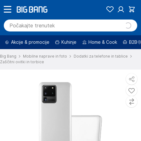
Akcije & promocije
Kuhinje
Home & Cook
B2B
Big Bang
Mobilne naprave in foto
Dodatki za telefone in tablice
Zaščitni ovitki in torbice