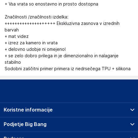
+ Vsa vrata so enostavno in prosto dostopna
Značilnosti /značilnosti izdelka:
++++++++++++++++++++ Ekskluzivna zasnova v izrednih
barvah
+ mat videz
+ izrez za kamero in vrata
+ delovno udobje ni omejeno!
+ se zelo dobro prilega in je dimenzionalno in nalaganje
stabilno
Sodobni zaščitni primer primera iz nedrsečega TPU + silikona
Koristne informacije
Prodajna mesta
Podjetje Big Bang
Splošni pogoji
O podjetju