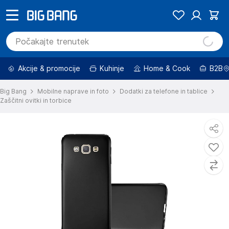
Akcije & promocije
Kuhinje
Home & Cook
B2B
Big Bang
Mobilne naprave in foto
Dodatki za telefone in tablice
Zaščitni ovitki in torbice