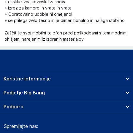
+ ekskluzivna kovinska zasnova
+ izrez za kamero in vrata in vrata
+ Obratovalno udobje ni omejeno!
+ se prilega zelo tesno in je dimenzionalno in nalaga stabilno
Zaščitite svoj mobilni telefon pred poškodbami s tem modnim
ohišjem, narejenim iz izbranih materialov
Koristne informacije
Prodajna mesta
Podjetje Big Bang
Splošni pogoji
O podjetju
Podpora
Storitve
Kontakti
Dostava, vnos in odvoz
Pogosta vprašanja
Družbena odgovornost
Načini plačila
Spremljajte nas:
Marketplace
Obvestila za javnost
Nakup na obroke