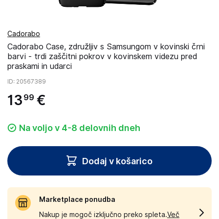
Cadorabo
Cadorabo Case, združljiv s Samsungom v kovinski črni
barvi - trdi zaščitni pokrov v kovinskem videzu pred
praskami in udarci
ID
: 20567389
13
€
99
Na voljo v 4-8 delovnih dneh
Dodaj v košarico
Marketplace ponudba
Nakup je mogoč izključno preko spleta.
Več