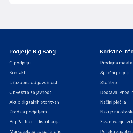
Podjetje Big Bang
Koristne inf
O podjetju
Prodajna mesta
Kontakti
Splošni pogoji
Družbena odgovornost
Storitve
Obvestila za javnost
Dostava, vnos i
Akt o digitalnih storitvah
Načini plačila
Prodaja podjetjem
Nakup na obrok
Big Partner - distribucija
Zavarovanje izd
Marketplace za partnerje
Politika zasebno