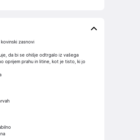
 kovinski zasnovi
je, da bi se ohišje odtrgalo iz vašega
rijem prahu in litine, kot je tisto, ki jo
a
arvah
abilno
ona