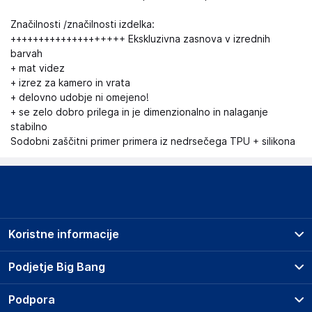
Značilnosti /značilnosti izdelka:
++++++++++++++++++++ Ekskluzivna zasnova v izrednih
barvah
+ mat videz
+ izrez za kamero in vrata
+ delovno udobje ni omejeno!
+ se zelo dobro prilega in je dimenzionalno in nalaganje
stabilno
Sodobni zaščitni primer primera iz nedrsečega TPU + silikona
Koristne informacije
Prodajna mesta
Podjetje Big Bang
Splošni pogoji
O podjetju
Podpora
Storitve