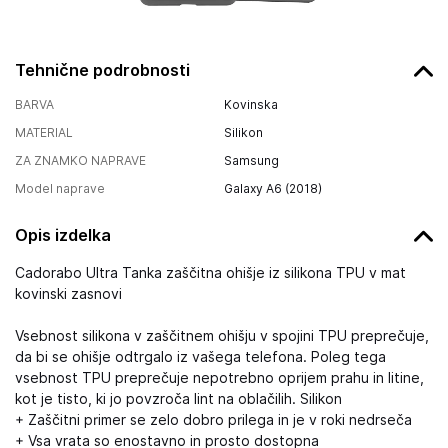
Tehnične podrobnosti
BARVA
Kovinska
MATERIAL
Silikon
ZA ZNAMKO NAPRAVE
Samsung
Model naprave
Galaxy A6 (2018)
Opis izdelka
Cadorabo Ultra Tanka zaščitna ohišje iz silikona TPU v mat
kovinski zasnovi
Vsebnost silikona v zaščitnem ohišju v spojini TPU preprečuje,
da bi se ohišje odtrgalo iz vašega telefona. Poleg tega
vsebnost TPU preprečuje nepotrebno oprijem prahu in litine,
kot je tisto, ki jo povzroča lint na oblačilih. Silikon
+ Zaščitni primer se zelo dobro prilega in je v roki nedrseča
+ Vsa vrata so enostavno in prosto dostopna