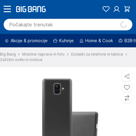
Akcije & promocije
Kuhinje
Home & Cook
B2B
Big Bang
Mobilne naprave in foto
Dodatki za telefone in tablice
Zaščitni ovitki in torbice