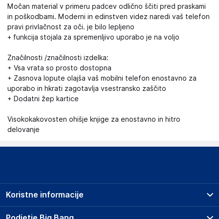
Močan material v primeru padcev odlično ščiti pred praskami
in poškodbami. Moderni in edinstven videz naredi vaš telefon
pravi privlačnost za oči. je bilo lepljeno
+ funkcija stojala za spremenljivo uporabo je na voljo
Značilnosti /značilnosti izdelka:
+ Vsa vrata so prosto dostopna
+ Zasnova lopute olajša vaš mobilni telefon enostavno za
uporabo in hkrati zagotavlja vsestransko zaščito
+ Dodatni žep kartice
Visokokakovosten ohišje knjige za enostavno in hitro
delovanje
Koristne informacije
Prodajna mesta
Podjetje Big Bang