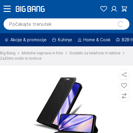
Akcije & promocije
Kuhinje
Home & Cook
B2B
Big Bang
Mobilne naprave in foto
Dodatki za telefone in tablice
Zaščitni ovitki in torbice