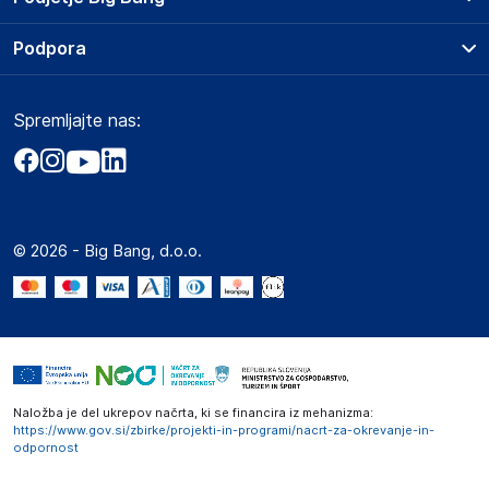
Splošni pogoji
O podjetju
Podpora
Storitve
Kontakti
Dostava, vnos in odvoz
Pogosta vprašanja
Družbena odgovornost
Načini plačila
Spremljajte nas:
Marketplace
Obvestila za javnost
Nakup na obroke
Kako oddati naročilo?
Akt o digitalnih storitvah
Zavarovanje izdelkov
Vračila in reklamacije
Prodaja podjetjem
Politika zasebnosti
Big Partner - distribucija
Spletni piškotki
© 2026 - Big Bang, d.o.o.
Marketplace za partnerje
Novosti
Interna varna linija za prijavo kršitev po ZZPRI
Zaposlitev
Naložba je del ukrepov načrta, ki se financira iz mehanizma:
https://www.gov.si/zbirke/projekti-in-programi/nacrt-za-okrevanje-in-
odpornost