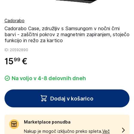
Cadorabo
Cadorabo Case, združljiv s Samsungom v nočni črni
barvi - zaščitni pokrov z magnetnim zapiranjem, stoječo
funkcijo in režo za kartico
ID
: 20592890
15
€
99
Na voljo v 4-8 delovnih dneh
Dodaj v košarico
Marketplace ponudba
Nakup je mogoč izključno preko spleta.
Več