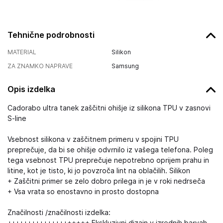
Tehnične podrobnosti
MATERIAL
Silikon
ZA ZNAMKO NAPRAVE
Samsung
Opis izdelka
Cadorabo ultra tanek zaščitni ohišje iz silikona TPU v zasnovi
S-line
Vsebnost silikona v zaščitnem primeru v spojini TPU
preprečuje, da bi se ohišje odvrnilo iz vašega telefona. Poleg
tega vsebnost TPU preprečuje nepotrebno oprijem prahu in
litine, kot je tisto, ki jo povzroča lint na oblačilih. Silikon
+ Zaščitni primer se zelo dobro prilega in je v roki nedrseča
+ Vsa vrata so enostavno in prosto dostopna
Značilnosti /značilnosti izdelka: