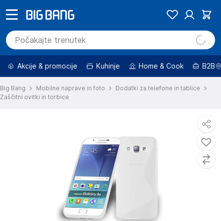
Akcije & promocije
Kuhinje
Home & Cook
B2B
Big Bang
Mobilne naprave in foto
Dodatki za telefone in tablice
Zaščitni ovitki in torbice