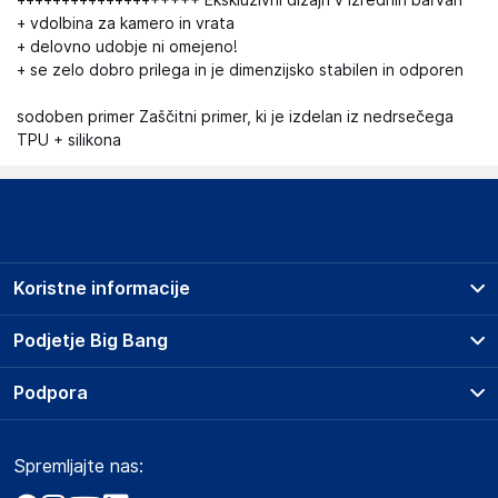
++++++++++++++++++++ Ekskluzivni dizajn v izrednih barvah
+ vdolbina za kamero in vrata
+ delovno udobje ni omejeno!
+ se zelo dobro prilega in je dimenzijsko stabilen in odporen
sodoben primer Zaščitni primer, ki je izdelan iz nedrsečega
TPU + silikona
Koristne informacije
Prodajna mesta
Podjetje Big Bang
Splošni pogoji
O podjetju
Podpora
Storitve
Kontakti
Dostava, vnos in odvoz
Pogosta vprašanja
Družbena odgovornost
Načini plačila
Spremljajte nas:
Marketplace
Obvestila za javnost
Nakup na obroke
Kako oddati naročilo?