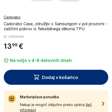
Cadorabo
Cadorabo Case, združljiv s Samsungom v pol prozorni -
zaščitni pokrov iz fleksibilnega silikona TPU
ID
: 20596449
13
€
99
Na voljo v 4-8 delovnih dneh
Dodaj v košarico
Marketplace ponudba
Nakup je mogoč izključno preko spleta.
Več
informacij