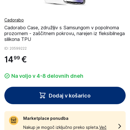
Cadorabo
Cadorabo Case, združljiv s Samsungom v popolnoma
prozornem - zaščitnem pokrovu, narejen iz fleksibilnega
silikona TPU
ID
: 20599222
14
€
99
Na voljo v 4-8 delovnih dneh
Dodaj v košarico
Marketplace ponudba
Nakup je mogoč izključno preko spleta.
Več