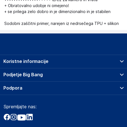
+ Obratovalno udobje ni omejeno!
+ se prilega zelo dobro in je dimenzionalno in je stabilen
Sodobni zaščitni primer, narejen iz nedrsečega TPU + silikon
Koristne informacije
Prodajna mesta
Podjetje Big Bang
Splošni pogoji
O podjetju
Podpora
Storitve
Kontakti
Dostava, vnos in odvoz
Pogosta vprašanja
Družbena odgovornost
Načini plačila
Spremljajte nas:
Marketplace
Obvestila za javnost
Nakup na obroke
Kako oddati naročilo?
Akt o digitalnih storitvah
Zavarovanje izdelkov
Vračila in reklamacije
Prodaja podjetjem