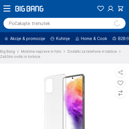
Akcije & promocije
Kuhinje
Home & Cook
B2B
Big Bang
Mobilne naprave in foto
Dodatki za telefone in tablice
Zaščitni ovitki in torbice