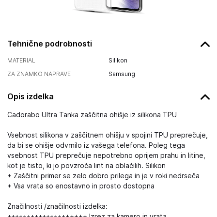
Tehnične podrobnosti
MATERIAL
Silikon
ZA ZNAMKO NAPRAVE
Samsung
Opis izdelka
Cadorabo Ultra Tanka zaščitna ohišje iz silikona TPU
Vsebnost silikona v zaščitnem ohišju v spojini TPU preprečuje,
da bi se ohišje odvrnilo iz vašega telefona. Poleg tega
vsebnost TPU preprečuje nepotrebno oprijem prahu in litine,
kot je tisto, ki jo povzroča lint na oblačilih. Silikon
+ Zaščitni primer se zelo dobro prilega in je v roki nedrseča
+ Vsa vrata so enostavno in prosto dostopna
Značilnosti /značilnosti izdelka:
++++++++++++++++++++ Izrez za kamero in vrata