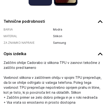
Tehnične podrobnosti
BARVA
Modra
MATERIAL
Silikon
ZA ZNAMKO NAPRAVE
Samsung
Opis izdelka
Zaščitni ohišje Cadorabo iz silikona TPU v zasnovi tekočine z
zaščito pred kamero
Vsebnost silikona v zaščitnem ohišju v spojini TPU preprečuje,
da bi se ohišje odtrgalo iz vašega telefona. Poleg tega
vsebnost TPU preprečuje nepotrebno oprijem prahu in litine,
kot je tisto, ki jo povzroča lint na oblačilih. Silikon
+ Zaščitni primer se zelo dobro prilega in je v roki nedrseča
+ Vsa vrata so enostavno in prosto dostopna