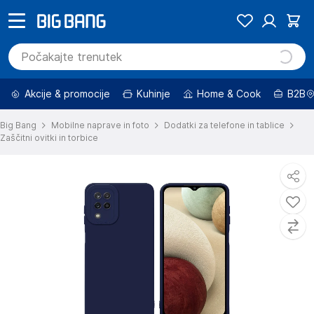
Akcije & promocije
Kuhinje
Home & Cook
B2B
Big Bang
Mobilne naprave in foto
Dodatki za telefone in tablice
Zaščitni ovitki in torbice