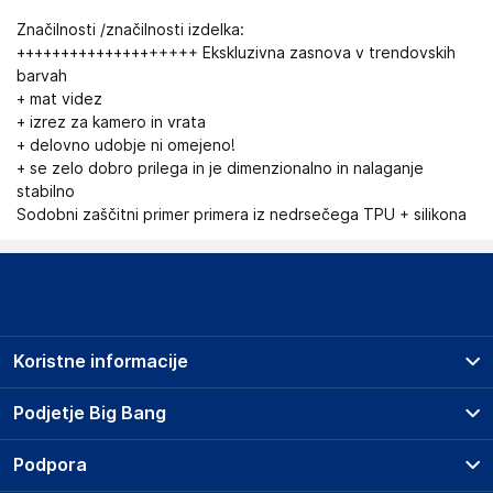
Značilnosti /značilnosti izdelka:
++++++++++++++++++++ Ekskluzivna zasnova v trendovskih
barvah
+ mat videz
+ izrez za kamero in vrata
+ delovno udobje ni omejeno!
+ se zelo dobro prilega in je dimenzionalno in nalaganje
stabilno
Sodobni zaščitni primer primera iz nedrsečega TPU + silikona
Koristne informacije
Prodajna mesta
Podjetje Big Bang
Splošni pogoji
O podjetju
Podpora
Storitve
Kontakti