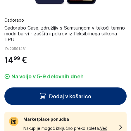
Cadorabo
Cadorabo Case, združljiv s Samsungom v tekoči temno
modri barvi - zaščitni pokrov iz fleksibilnega silikona
TPU
ID
: 20591461
14
€
99
Na voljo v 5-9 delovnih dneh
Dodaj v košarico
Marketplace ponudba
Nakup je mogoč izključno preko spleta.
Več