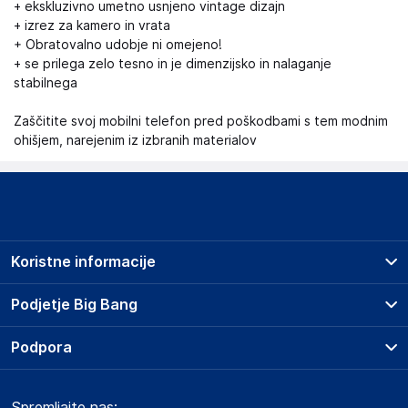
+ ekskluzivno umetno usnjeno vintage dizajn
+ izrez za kamero in vrata
+ Obratovalno udobje ni omejeno!
+ se prilega zelo tesno in je dimenzijsko in nalaganje
stabilnega
Zaščitite svoj mobilni telefon pred poškodbami s tem modnim
ohišjem, narejenim iz izbranih materialov
Koristne informacije
Prodajna mesta
Podjetje Big Bang
Splošni pogoji
O podjetju
Podpora
Storitve
Kontakti
Dostava, vnos in odvoz
Pogosta vprašanja
Družbena odgovornost
Načini plačila
Spremljajte nas:
Marketplace