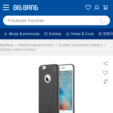
Akcije & promocije
Kuhinje
Home & Cook
B2B
Big Bang
Mobilne naprave in foto
Dodatki za telefone in tablice
Zaščitni ovitki in torbice