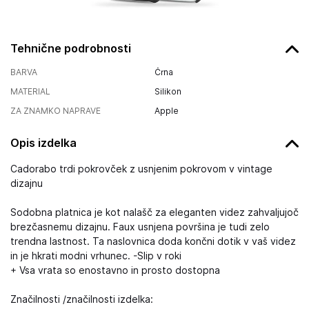
Tehnične podrobnosti
BARVA
Črna
MATERIAL
Silikon
ZA ZNAMKO NAPRAVE
Apple
Opis izdelka
Cadorabo trdi pokrovček z usnjenim pokrovom v vintage
dizajnu
Sodobna platnica je kot nalašč za eleganten videz zahvaljujoč
brezčasnemu dizajnu. Faux usnjena površina je tudi zelo
trendna lastnost. Ta naslovnica doda končni dotik v vaš videz
in je hkrati modni vrhunec. -Slip v roki
+ Vsa vrata so enostavno in prosto dostopna
Značilnosti /značilnosti izdelka: