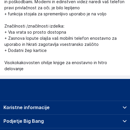
in poškodbami. Moderni in edinstven videz naredi vaš telefon
pravi privlačnost za oči. je bilo lepljeno
+ funkcija stojala za spremenljivo uporabo je na voljo
Značilnosti /značilnosti izdelka:
+ Vsa vrata so prosto dostopna
+ Zasnova lopute olajša vaš mobilni telefon enostavno za
uporabo in hkrati zagotavlja vsestransko zaščito
+ Dodatni žep kartice
Visokokakovosten ohišje knjige za enostavno in hitro
delovanje
Koristne informacije
Prodajna mesta
Podjetje Big Bang
Splošni pogoji