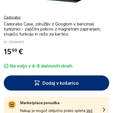
Cadorabo
Cadorabo Case, združljiv z Googlom v bencinski
turkiznici - zaščitni pokrov z magnetnim zapiranjem,
stoječo funkcijo in režo za kartico
ID
: 20588493
15
€
99
Na voljo v 4-8 delovnih dneh
Dodaj v košarico
Marketplace ponudba
Nakup je mogoč izključno preko spleta.
Več