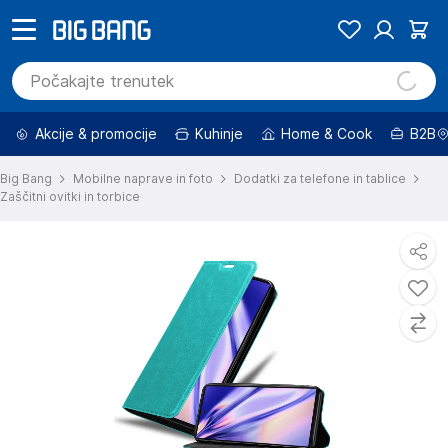
Akcije & promocije
Kuhinje
Home & Cook
B2B
Big Bang
Mobilne naprave in foto
Dodatki za telefone in tablice
Zaščitni ovitki in torbice