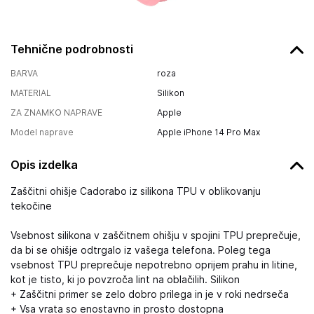
Tehnične podrobnosti
BARVA
roza
MATERIAL
Silikon
ZA ZNAMKO NAPRAVE
Apple
Model naprave
Apple iPhone 14 Pro Max
Opis izdelka
Zaščitni ohišje Cadorabo iz silikona TPU v oblikovanju
tekočine
Vsebnost silikona v zaščitnem ohišju v spojini TPU preprečuje,
da bi se ohišje odtrgalo iz vašega telefona. Poleg tega
vsebnost TPU preprečuje nepotrebno oprijem prahu in litine,
kot je tisto, ki jo povzroča lint na oblačilih. Silikon
+ Zaščitni primer se zelo dobro prilega in je v roki nedrseča
+ Vsa vrata so enostavno in prosto dostopna