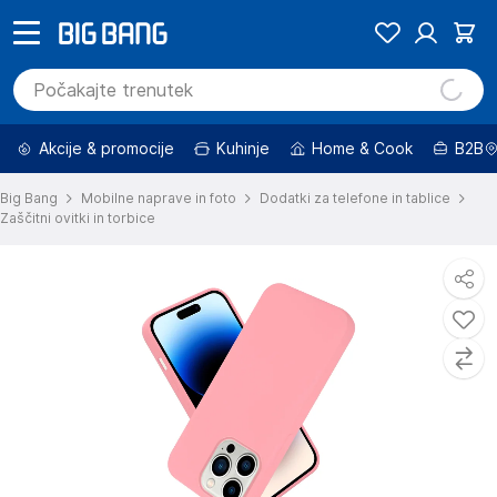
Akcije & promocije
Kuhinje
Home & Cook
B2B
Big Bang
Mobilne naprave in foto
Dodatki za telefone in tablice
Zaščitni ovitki in torbice