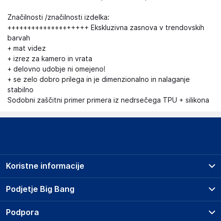
Značilnosti /značilnosti izdelka:
++++++++++++++++++++ Ekskluzivna zasnova v trendovskih
barvah
+ mat videz
+ izrez za kamero in vrata
+ delovno udobje ni omejeno!
+ se zelo dobro prilega in je dimenzionalno in nalaganje
stabilno
Sodobni zaščitni primer primera iz nedrsečega TPU + silikona
Koristne informacije
Prodajna mesta
Podjetje Big Bang
Splošni pogoji
O podjetju
Podpora
Storitve