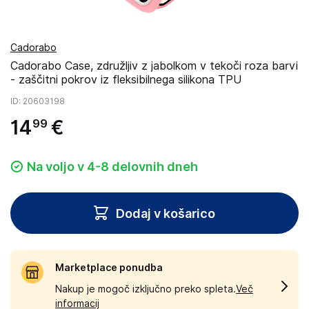
Cadorabo
Cadorabo Case, združljiv z jabolkom v tekoči roza barvi
- zaščitni pokrov iz fleksibilnega silikona TPU
ID
: 20603198
14
€
99
Na voljo v 4-8 delovnih dneh
Dodaj v košarico
Marketplace ponudba
Nakup je mogoč izključno preko spleta.
Več
informacij