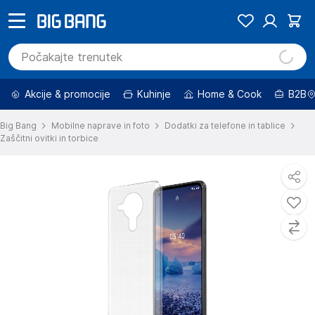
Akcije & promocije
Kuhinje
Home & Cook
B2B
Big Bang
Mobilne naprave in foto
Dodatki za telefone in tablice
Zaščitni ovitki in torbice