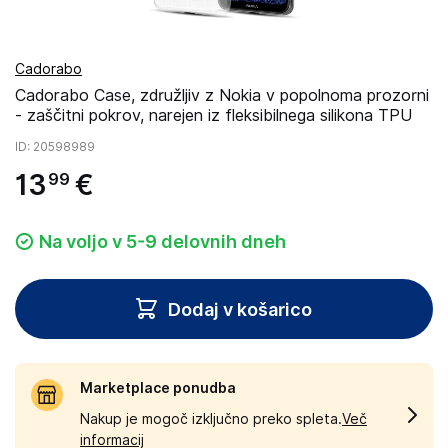
Cadorabo
Cadorabo Case, združljiv z Nokia v popolnoma prozorni
- zaščitni pokrov, narejen iz fleksibilnega silikona TPU
ID
: 20598989
13
€
99
Na voljo v 5-9 delovnih dneh
Dodaj v košarico
Marketplace ponudba
Nakup je mogoč izključno preko spleta.
Več
informacij