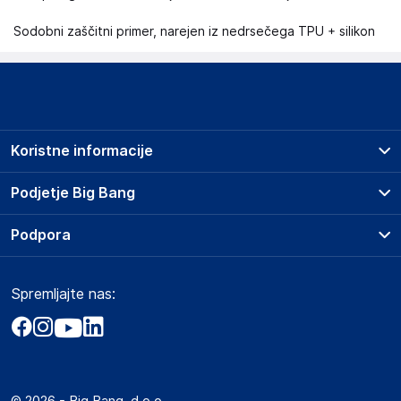
Sodobni zaščitni primer, narejen iz nedrsečega TPU + silikon
Koristne informacije
Prodajna mesta
Podjetje Big Bang
Splošni pogoji
O podjetju
Podpora
Storitve
Kontakti
Dostava, vnos in odvoz
Pogosta vprašanja
Družbena odgovornost
Načini plačila
Spremljajte nas:
Marketplace
Obvestila za javnost
Nakup na obroke
Kako oddati naročilo?
Akt o digitalnih storitvah
Zavarovanje izdelkov
Vračila in reklamacije
Prodaja podjetjem
Politika zasebnosti
Big Partner - distribucija
Spletni piškotki