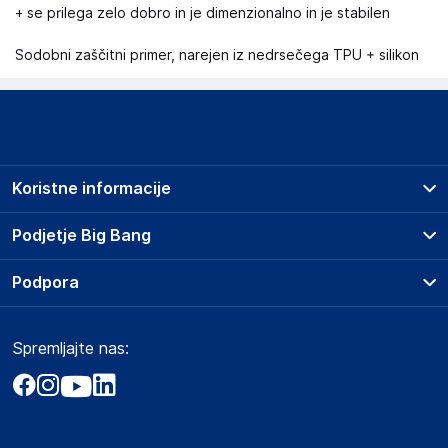
+ se prilega zelo dobro in je dimenzionalno in je stabilen
Sodobni zaščitni primer, narejen iz nedrsečega TPU + silikon
Koristne informacije
Prodajna mesta
Podjetje Big Bang
Splošni pogoji
O podjetju
Podpora
Storitve
Kontakti
Dostava, vnos in odvoz
Pogosta vprašanja
Družbena odgovornost
Načini plačila
Spremljajte nas:
Marketplace
Obvestila za javnost
Nakup na obroke
Kako oddati naročilo?
Akt o digitalnih storitvah
Zavarovanje izdelkov
Vračila in reklamacije
Prodaja podjetjem
Politika zasebnosti
Big Partner - distribucija