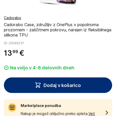
Cadorabo
Cadorabo Case, združljiv z OnePlus v popolnoma
prozornem - zaščitnem pokrovu, narejen iz fleksibilnega
silikona TPU
ID
: 20589237
13
€
99
Na voljo v 4-8 delovnih dneh
Dodaj v košarico
Marketplace ponudba
Nakup je mogoč izključno preko spleta.
Več