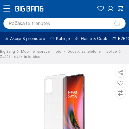
Akcije & promocije
Kuhinje
Home & Cook
B2B
Big Bang
Mobilne naprave in foto
Dodatki za telefone in tablice
Zaščitni ovitki in torbice