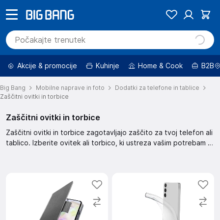
Akcije & promocije
Kuhinje
Home & Cook
B2B
Big Bang
Mobilne naprave in foto
Dodatki za telefone in tablice
Zaščitni ovitki in torbice
Zaščitni ovitki in torbice
Zaščitni ovitki in torbice zagotavljajo zaščito za tvoj telefon ali
tablico. Izberite ovitek ali torbico, ki ustreza vašim potrebam in
stilu. Omogočajo zaščito pred praskami in udarci, hkrati pa
nudijo eleganten videz.