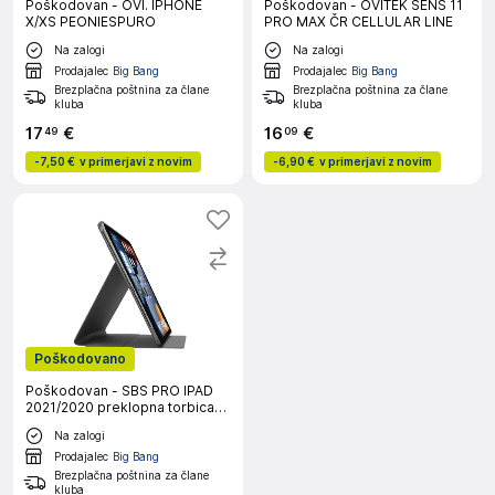
Poškodovan - OVI. IPHONE
Poškodovan - OVITEK SENS 11
X/XS PEONIESPURO
PRO MAX ČR CELLULAR LINE
Na zalogi
Na zalogi
Prodajalec
Big Bang
Prodajalec
Big Bang
Brezplačna poštnina za člane
Brezplačna poštnina za člane
kluba
kluba
17
€
16
€
49
09
-
7,50 €
v primerjavi z novim
-
6,90 €
v primerjavi z novim
Poškodovano
Poškodovan - SBS PRO IPAD
2021/2020 preklopna torbica
črna
Na zalogi
Prodajalec
Big Bang
Brezplačna poštnina za člane
kluba