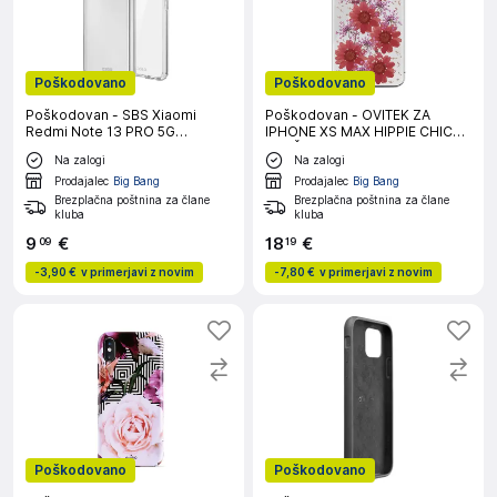
Poškodovano
Poškodovano
Poškodovan - SBS Xiaomi
Poškodovan - OVITEK ZA
Redmi Note 13 PRO 5G
IPHONE XS MAX HIPPIE CHIC
prozoren ovitek
RDEČ PURO
Na zalogi
Na zalogi
Prodajalec
Big Bang
Prodajalec
Big Bang
Brezplačna poštnina za člane
Brezplačna poštnina za člane
kluba
kluba
9
€
18
€
09
19
-
3,90 €
v primerjavi z novim
-
7,80 €
v primerjavi z novim
Poškodovano
Poškodovano