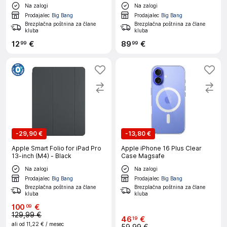
mapa
Na zalogi
Na zalogi
Prodajalec
Big Bang
Prodajalec
Big Bang
Brezplačna poštnina za člane
Brezplačna poštnina za člane
kluba
kluba
12
€
89
€
99
99
-
29,90 €
-
13,80 €
Apple Smart Folio for iPad Pro
Apple iPhone 16 Plus Clear
13-inch (M4) - Black
Case Magsafe
Na zalogi
Na zalogi
Prodajalec
Big Bang
Prodajalec
Big Bang
Brezplačna poštnina za člane
Brezplačna poštnina za člane
kluba
kluba
100
€
09
129,99 €
46
€
19
ali od
11,22 €
/ mesec