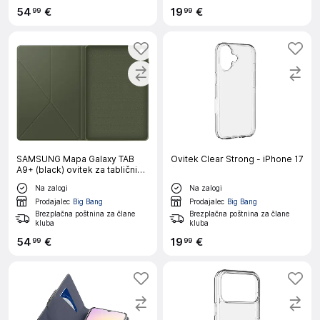
54
€
19
€
99
99
SAMSUNG Mapa Galaxy TAB
Ovitek Clear Strong - iPhone 17
A9+ (black) ovitek za tablični
računalnik
Na zalogi
Na zalogi
Prodajalec
Big Bang
Prodajalec
Big Bang
Brezplačna poštnina za člane
Brezplačna poštnina za člane
kluba
kluba
54
€
19
€
99
99