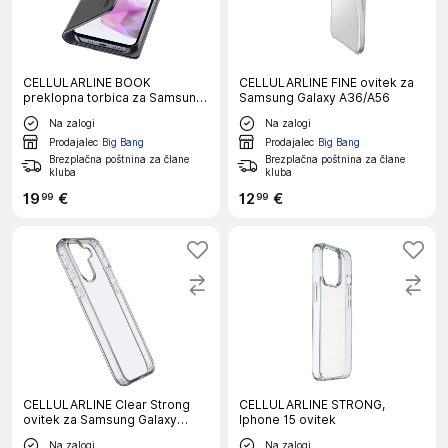
CELLULARLINE BOOK
CELLULARLINE FINE ovitek za
preklopna torbica za Samsung
Samsung Galaxy A36/A56
Galaxy A36/A56
Na zalogi
Na zalogi
Prodajalec
Big Bang
Prodajalec
Big Bang
Brezplačna poštnina za člane
Brezplačna poštnina za člane
kluba
kluba
19
€
12
€
99
99
CELLULARLINE Clear Strong
CELLULARLINE STRONG,
ovitek za Samsung Galaxy
Iphone 15 ovitek
A36/A56
Na zalogi
Na zalogi