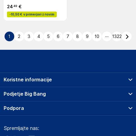
24
€
49
-
10,50 €
v primerjavi z novim
...
1
2
3
4
5
6
7
8
9
10
1322
Koristne informacije
Prodajna mesta
Podjetje Big Bang
Splošni pogoji
O podjetju
Podpora
Storitve
Kontakti
Dostava, vnos in odvoz
Pogosta vprašanja
Družbena odgovornost
Načini plačila
Spremljajte nas:
Marketplace
Obvestila za javnost
Nakup na obroke