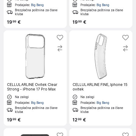
Prodajalec
Big Bang
Prodajalec
Big Bang
Brezplačna poštnina za člane
Brezplačna poštnina za člane
kluba
kluba
19
€
19
€
99
99
CELLULARLINE Ovitek Clear
CELLULARLINE FINE, Iphone 15
Strong - iPhone 17 Pro Max
ovitek
Na zalogi
Na zalogi
Prodajalec
Big Bang
Prodajalec
Big Bang
Brezplačna poštnina za člane
Brezplačna poštnina za člane
kluba
kluba
19
€
12
€
99
99