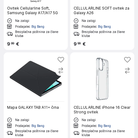
Ovitek Cellularline Soft,
CELLULARLINE SOFT ovitek za
Samsung Galaxy A17/A17 5G
Galaxy A26
Na zalogi
Na zalogi
Prodajalec
Big Bang
Prodajalec
Big Bang
Brezplačna poštnina za člane
Brezplačna poštnina za člane
kluba
kluba
9
€
9
€
99
99
Mapa GALAXY TAB A11+ črna
CELLULARLINE iPhone 16 Clear
Strong ovitek
Na zalogi
Na zalogi
Prodajalec
Big Bang
Prodajalec
Big Bang
Brezplačna poštnina za člane
Brezplačna poštnina za člane
kluba
kluba