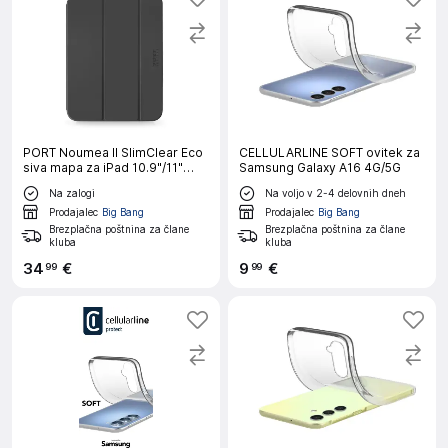
PORT Noumea II SlimClear Eco
CELLULARLINE SOFT ovitek za
siva mapa za iPad 10.9"/11"
Samsung Galaxy A16 4G/5G
(GEN 10/11)
Na zalogi
Na voljo v 2-4 delovnih dneh
Prodajalec
Big Bang
Prodajalec
Big Bang
Brezplačna poštnina za člane
Brezplačna poštnina za člane
kluba
kluba
34
€
9
€
99
99