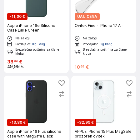
-
11,00 €
UAU CENA
Apple iPhone 16e Silicone
Ovitek Fine - iPhone 17 Air
Case Lake Green
Na zalogi
Na zalogi
Prodajalec
Big Bang
Prodajalec
Big Bang
Brezplačna poštnina za člane
Brezplačna poštnina za člane
kluba
kluba
38
€
99
49,99 €
10
€
99
-
13,80 €
-
32,99 €
Apple iPhone 16 Plus silicone
APPLE iPhone 15 Plus MagSafe
case with MagSafe Black
prozoren ovitek