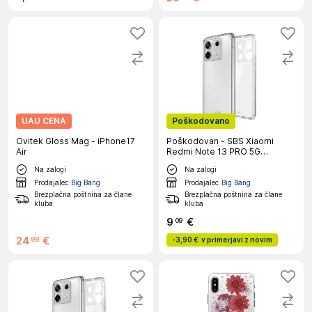
UAU CENA
Poškodovano
Ovitek Gloss Mag - iPhone17
Poškodovan - SBS Xiaomi
Air
Redmi Note 13 PRO 5G
prozoren ovitek
Na zalogi
Na zalogi
Prodajalec
Big Bang
Prodajalec
Big Bang
Brezplačna poštnina za člane
Brezplačna poštnina za člane
kluba
kluba
9
€
09
24
€
99
-
3,90 €
v primerjavi z novim