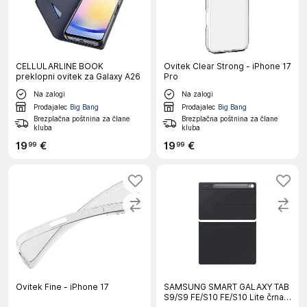
CELLULARLINE BOOK
Ovitek Clear Strong - iPhone 17
preklopni ovitek za Galaxy A26
Pro
Na zalogi
Na zalogi
Prodajalec
Big Bang
Prodajalec
Big Bang
Brezplačna poštnina za člane
Brezplačna poštnina za člane
kluba
kluba
19
€
19
€
99
99
Ovitek Fine - iPhone 17
SAMSUNG SMART GALAXY TAB
S9/S9 FE/S10 FE/S10 Lite črna