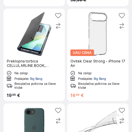
59,99 €
UAU CENA
Preklopna torbica
Ovitek Clear Strong - iPhone 17
CELLULARLINE BOOK,
Air
Samsung Galaxy A17 / A17 5G,
Na zalogi
Na zalogi
črna
Prodajalec
Big Bang
Prodajalec
Big Bang
Brezplačna poštnina za člane
Brezplačna poštnina za člane
kluba
kluba
19
€
16
€
99
99