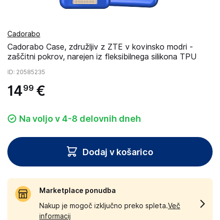
Cadorabo
Cadorabo Case, združljiv z ZTE v kovinsko modri -
zaščitni pokrov, narejen iz fleksibilnega silikona TPU
ID
: 20585235
14
€
99
Na voljo v 4-8 delovnih dneh
Dodaj v košarico
Marketplace ponudba
Nakup je mogoč izključno preko spleta.
Več
informacij