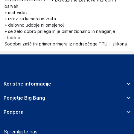
++++++++++++++++++++ Ekskluzivna zasnova v izrednih
barvah
+ mat videz
+ izrez za kamero in vrata
+ delovno udobje ni omejeno!
+ se zelo dobro prilega in je dimenzionalno in nalaganje
stabilno
Sodobni zaščitni primer primera iz nedrsečega TPU + silikona
Koristne informacije
Prodajna mesta
Podjetje Big Bang
Splošni pogoji
O podjetju
Podpora
Storitve
Kontakti
Dostava, vnos in odvoz
Pogosta vprašanja
Družbena odgovornost
Načini plačila
Spremljajte nas:
Marketplace