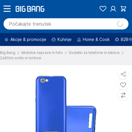
Akcije & promocije
Kuhinje
Home & Cook
B2B
Big Bang
Mobilne naprave in foto
Dodatki za telefone in tablice
Zaščitni ovitki in torbice