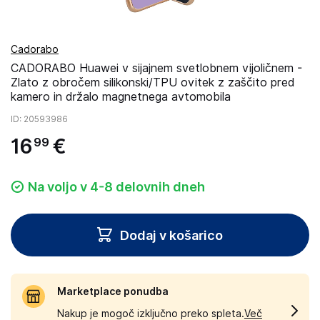
Cadorabo
CADORABO Huawei v sijajnem svetlobnem vijoličnem -
Zlato z obročem silikonski/TPU ovitek z zaščito pred
kamero in držalo magnetnega avtomobila
ID
: 20593986
16
€
99
Na voljo v 4-8 delovnih dneh
Dodaj v košarico
Marketplace ponudba
Nakup je mogoč izključno preko spleta.
Več