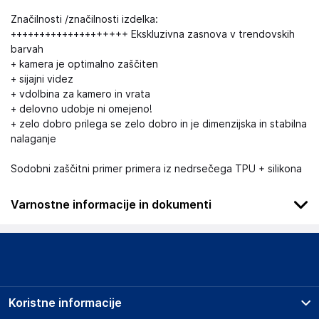
Značilnosti /značilnosti izdelka:
++++++++++++++++++++ Ekskluzivna zasnova v trendovskih
barvah
+ kamera je optimalno zaščiten
+ sijajni videz
+ vdolbina za kamero in vrata
+ delovno udobje ni omejeno!
+ zelo dobro prilega se zelo dobro in je dimenzijska in stabilna
nalaganje
Sodobni zaščitni primer primera iz nedrsečega TPU + silikona
Varnostne informacije in dokumenti
.
Slike o varnosti izdelka
Slike o varnosti izdelka vsebujejo opozorila na embalaži
izdelka in lahko vključujejo ključne varnostne informacije,
Koristne informacije
povezane z določenim izdelkom.