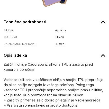
Tehnične podrobnosti
BARVA
vijolična
MATERIAL
Silikon
ZA ZNAMKO NAPRAVE
Huawei
Opis izdelka
Zaščitni ohišje Cadorabo iz silikona TPU z zaščito pred
kamero z obročem
Vsebnost silikona v zaščitnem ohišju v spojini TPU preprečuje,
da bi se ohišje odtrgalo iz vašega telefona. Poleg tega
vsebnost TPU preprečuje nepotrebno oprijem prahu in litine,
kot je tisto, ki jo povzroča lint na oblačilih. Silikon
+ Zaščitni primer se zelo dobro prilega in je v roki nedrseča
+ Vsa vrata so enostavno in prosto dostopna