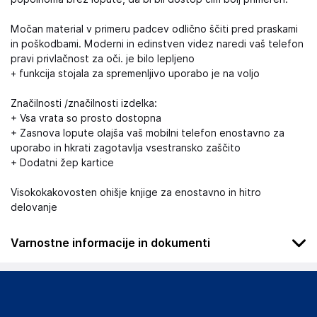
Močan material v primeru padcev odlično ščiti pred praskami
in poškodbami. Moderni in edinstven videz naredi vaš telefon
pravi privlačnost za oči. je bilo lepljeno
+ funkcija stojala za spremenljivo uporabo je na voljo
Značilnosti /značilnosti izdelka:
+ Vsa vrata so prosto dostopna
+ Zasnova lopute olajša vaš mobilni telefon enostavno za
uporabo in hkrati zagotavlja vsestransko zaščito
+ Dodatni žep kartice
Visokokakovosten ohišje knjige za enostavno in hitro
delovanje
Varnostne informacije in dokumenti
.
Slike o varnosti izdelka