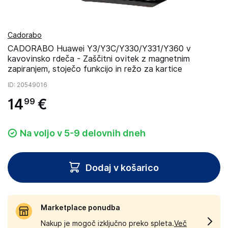
Cadorabo
CADORABO Huawei Y3/Y3C/Y330/Y331/Y360 v
kavovinsko rdeča - Zaščitni ovitek z magnetnim
zapiranjem, stoječo funkcijo in režo za kartice
ID
: 20549016
14
€
99
Na voljo v 5-9 delovnih dneh
Dodaj v košarico
Marketplace ponudba
Nakup je mogoč izključno preko spleta.
Več