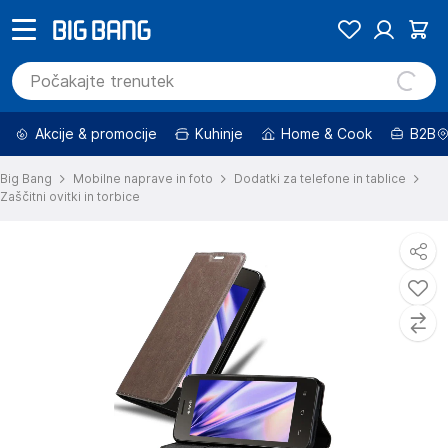
Akcije & promocije
Kuhinje
Home & Cook
B2B
Big Bang
Mobilne naprave in foto
Dodatki za telefone in tablice
Zaščitni ovitki in torbice