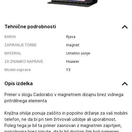
Tehnične podrobnosti
BARVA
Rjava
ZAPIRANJE TORBE
magnet
MATERIAL
Umetno usnje
ZA ZNAMKO NAPRAVE
Huawei
Model naprave
Y3
Opis izdelka
Primer v slogu Cadorabo v magnetnem dizajnu brez vidnega
pritrdilnega elementa
Knjižna ohišje ponuja zaščito in popolno držanje za vaš mobilni
telefon, ne da bi pri tem žrtvovali udobje ali uporabnost.
Poleg tega je bil ta primer zasnovan z magnetnim zaprtjem,
popolnoma brez lopute, da bi bil dostop čim bolj primeren.