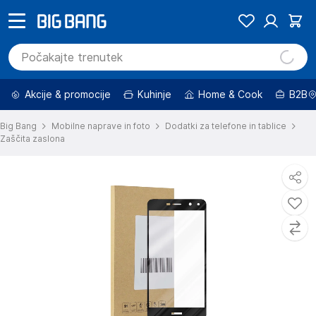
Akcije & promocije
Kuhinje
Home & Cook
B2B
Big Bang
Mobilne naprave in foto
Dodatki za telefone in tablice
Zaščita zaslona