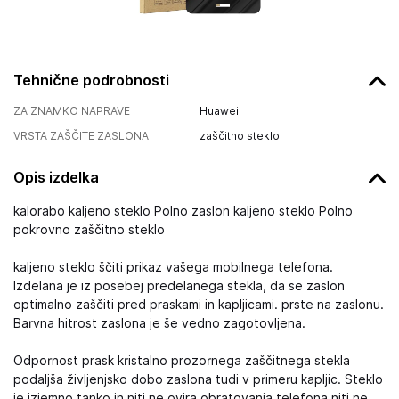
Tehnične podrobnosti
ZA ZNAMKO NAPRAVE
Huawei
VRSTA ZAŠČITE ZASLONA
zaščitno steklo
Opis izdelka
kalorabo kaljeno steklo Polno zaslon kaljeno steklo Polno
pokrovno zaščitno steklo
kaljeno steklo ščiti prikaz vašega mobilnega telefona.
Izdelana je iz posebej predelanega stekla, da se zaslon
optimalno zaščiti pred praskami in kapljicami. prste na zaslonu.
Barvna hitrost zaslona je še vedno zagotovljena.
Odpornost prask kristalno prozornega zaščitnega stekla
podaljša življenjsko dobo zaslona tudi v primeru kapljic. Steklo
je izjemno tanko in niti ne ovira obratovanja telefona niti ne