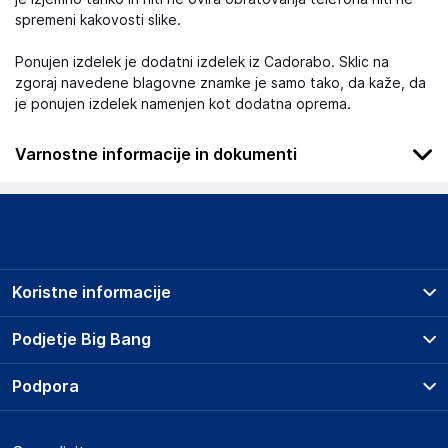
spremeni kakovosti slike.
Ponujen izdelek je dodatni izdelek iz Cadorabo. Sklic na
zgoraj navedene blagovne znamke je samo tako, da kaže, da
je ponujen izdelek namenjen kot dodatna oprema.
Varnostne informacije in dokumenti
.
Slike o varnosti izdelka
Slike o varnosti izdelka vsebujejo opozorila na embalaži
izdelka in lahko vključujejo ključne varnostne informacije,
Koristne informacije
povezane z določenim izdelkom.
Prodajna mesta
Podjetje Big Bang
Splošni pogoji
O podjetju
Podpora
Storitve
Kontakti
Dostava, vnos in odvoz
Pogosta vprašanja
Družbena odgovornost
Načini plačila