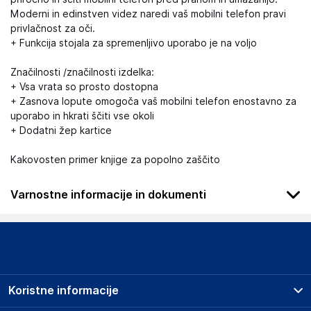
Moderni in edinstven videz naredi vaš mobilni telefon pravi
privlačnost za oči.
+ Funkcija stojala za spremenljivo uporabo je na voljo
Značilnosti /značilnosti izdelka:
+ Vsa vrata so prosto dostopna
+ Zasnova lopute omogoča vaš mobilni telefon enostavno za
uporabo in hkrati ščiti vse okoli
+ Dodatni žep kartice
Kakovosten primer knjige za popolno zaščito
Varnostne informacije in dokumenti
.
Slike o varnosti izdelka
Slike o varnosti izdelka vsebujejo opozorila na embalaži
izdelka in lahko vključujejo ključne varnostne informacije,
Koristne informacije
povezane z določenim izdelkom.