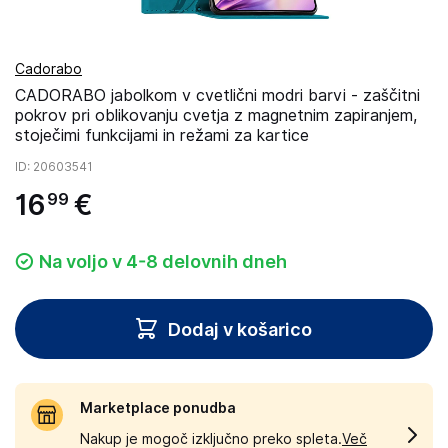
Cadorabo
CADORABO jabolkom v cvetlični modri barvi - zaščitni
pokrov pri oblikovanju cvetja z magnetnim zapiranjem,
stoječimi funkcijami in režami za kartice
ID
: 20603541
16
€
99
Na voljo v 4-8 delovnih dneh
Dodaj v košarico
Marketplace ponudba
Nakup je mogoč izključno preko spleta.
Več