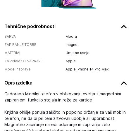
Tehnične podrobnosti
BARVA
Modra
ZAPIRANJE TORBE
magnet
MATERIAL
Umetno usnje
ZA ZNAMKO NAPRAVE
Apple
Model naprave
Apple iPhone 14 Pro Max
Opis izdelka
Cadorabo Mobilni telefon v oblikovanju cvetja z magnetnim
zapiranjem, funkcijo stojala in reže za kartice
Knjižna ohišje ponuja zaščito in popolno držanje za vaš mobilni
telefon, ne da bi pri tem žrtvovali udobje ali uporabnost.
Magnetno zapiranje naredi odpiranje in zapiranje zelo
priročno in ščiti mobilni telefon pred prahom in umazanijo.