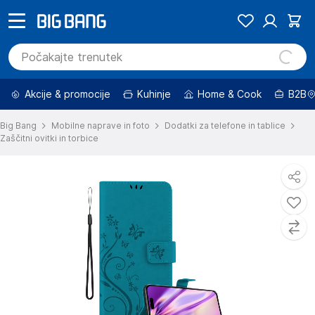
Akcije & promocije
Kuhinje
Home & Cook
B2B
Big Bang
Mobilne naprave in foto
Dodatki za telefone in tablice
Zaščitni ovitki in torbice