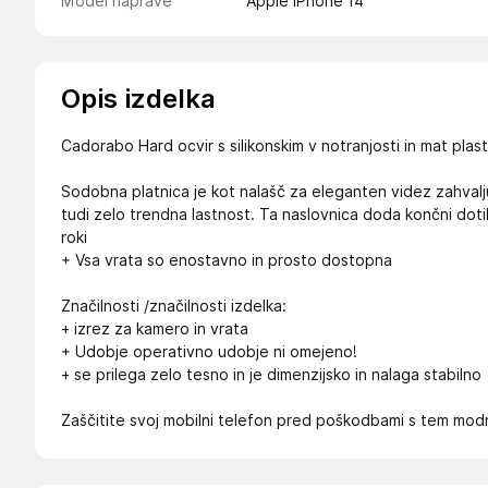
Model naprave
Apple iPhone 14
Opis izdelka
Cadorabo Hard ocvir s silikonskim v notranjosti in mat plas
Sodobna platnica je kot nalašč za eleganten videz zahval
tudi zelo trendna lastnost. Ta naslovnica doda končni dotik
roki
+ Vsa vrata so enostavno in prosto dostopna
Značilnosti /značilnosti izdelka:
+ izrez za kamero in vrata
+ Udobje operativno udobje ni omejeno!
+ se prilega zelo tesno in je dimenzijsko in nalaga stabilno
Zaščitite svoj mobilni telefon pred poškodbami s tem modni