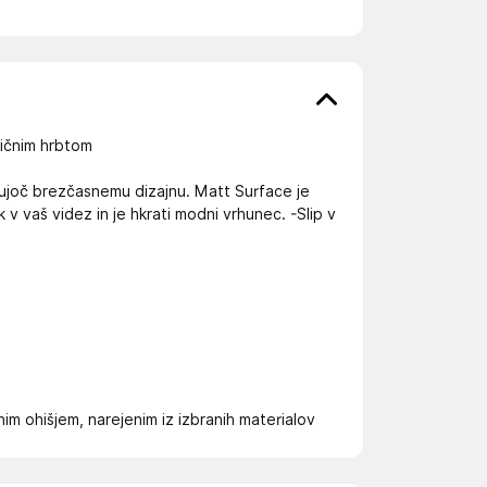
tičnim hrbtom
jujoč brezčasnemu dizajnu. Matt Surface je
 v vaš videz in je hkrati modni vrhunec. -Slip v
m ohišjem, narejenim iz izbranih materialov