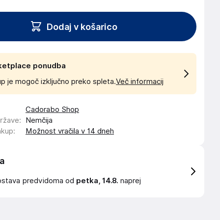
Dodaj v košarico
ketplace ponudba
p je mogoč izključno preko spleta.
Več informacij
Cadorabo Shop
države
:
Nemčija
akup
:
Možnost vračila v 14 dneh
a
ostava
predvidoma od
petka, 14.8.
naprej