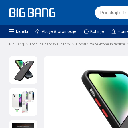
Izdelki
Akcije & promocije
Kuhinje
Home
Big Bang
Mobilne naprave in foto
Dodatki za telefone in tablice