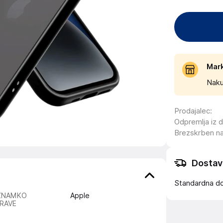
Mar
Naku
Prodajalec
:
Odpremlja iz 
Brezskrben n
Dostav
Standardna d
ZNAMKO
Apple
RAVE