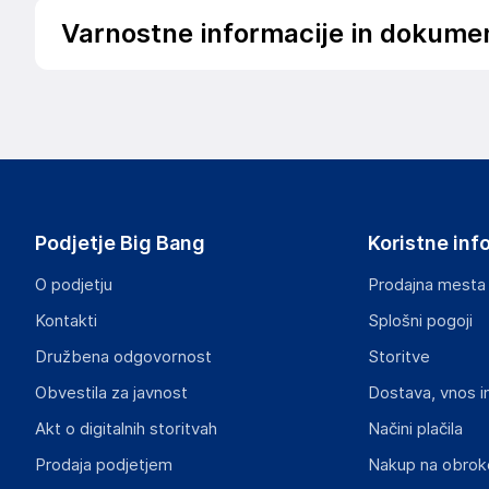
Varnostne informacije in dokume
.
Slike o varnosti izdelka
Slike o varnosti izdelka vsebujejo opozorila na embalaži izd
informacije, povezane z določenim izdelkom.
Podjetje Big Bang
Koristne inf
O podjetju
Prodajna mesta
Kontakti
Splošni pogoji
Dokumenti o varnosti izdelka
Družbena odgovornost
Storitve
Produktni dokumenti z opozorili ter varnostnimi in drugimi 
izdelkom.
Obvestila za javnost
Dostava, vnos i
Akt o digitalnih storitvah
Načini plačila
8d3a3113bcdf22c11a9b74a47d4c63f6f25431fd.pdf
Prodaja podjetjem
Nakup na obrok