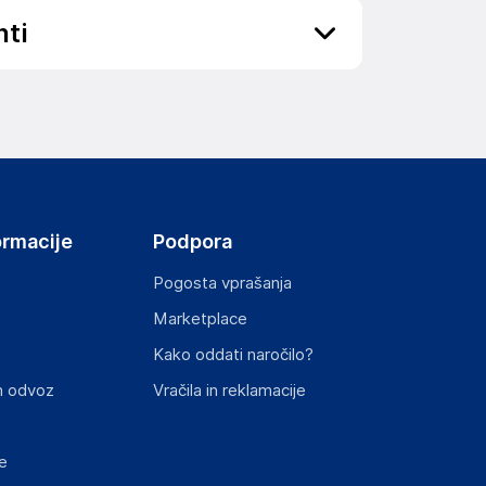
nti
elka in lahko vključujejo ključne varnostne
ormacije
Podpora
Pogosta vprašanja
Marketplace
Kako oddati naročilo?
ključnimi informacijami, povezanimi z določenim
n odvoz
Vračila in reklamacije
e