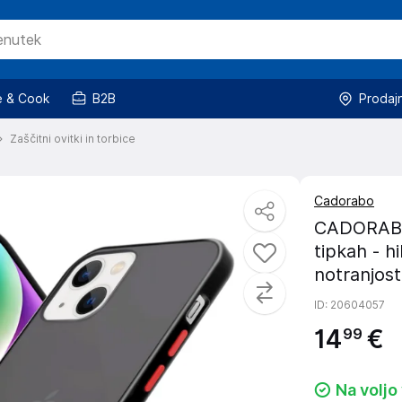
 & Cook
B2B
Prodaj
Zaščitni ovitki in torbice
Cadorabo
CADORABO 
tipkah - h
notranjost
ID
: 20604057
14
€
99
Na voljo