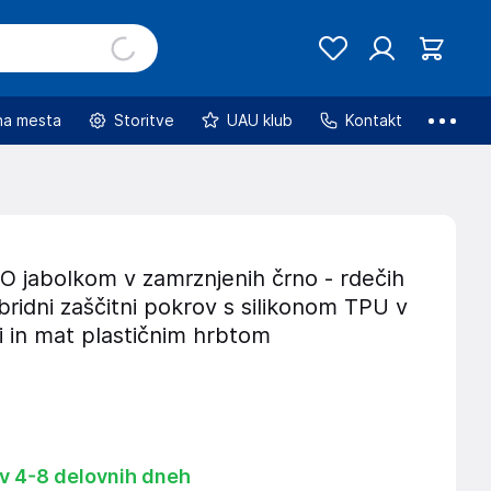
na mesta
Storitve
UAU klub
Kontakt
jabolkom v zamrznjenih črno - rdečih
ibridni zaščitni pokrov s silikonom TPU v
i in mat plastičnim hrbtom
 v 4-8 delovnih dneh