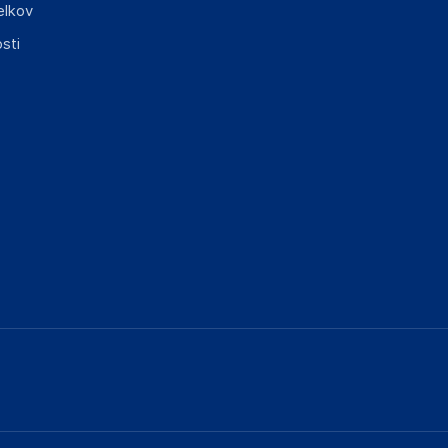
elkov
sti