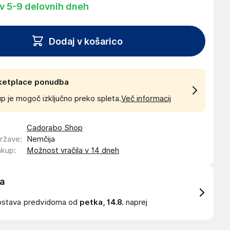
 v 5-9 delovnih dneh
Dodaj v košarico
ketplace ponudba
p je mogoč izključno preko spleta.
Več informacij
Cadorabo Shop
države
:
Nemčija
akup
:
Možnost vračila v 14 dneh
a
ostava
predvidoma od
petka, 14.8.
naprej