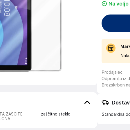
Na voljo
Mar
Naku
Prodajalec
:
Odpremlja iz 
Brezskrben n
Dostav
TA ZAŠČITE
zaščitno steklo
Standardna d
LONA