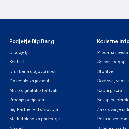
Slike o varnosti izdelka
Slike o varnosti izdelka vsebujejo opozorila na embalaži izd
informacije, povezane z določenim izdelkom.
Podjetje Big Bang
Koristne inf
O podjetju
Prodajna mesta
Kontakti
Splošni pogoji
Dokumenti o varnosti izdelka
Družbena odgovornost
Storitve
Produktni dokumenti z opozorili ter varnostnimi in drugimi 
izdelkom.
Obvestila za javnost
Dostava, vnos i
Akt o digitalnih storitvah
Načini plačila
b6d75c397fee7bae635b3aec1fd007d1f4b6000f.pdf
Prodaja podjetjem
Nakup na obrok
Big Partner - distribucija
Zavarovanje izd
Marketplace za partnerje
Politika zasebno
Novosti
Spletni piškotki