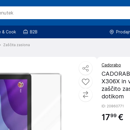
 & Cook
B2B
Prodaj
Zaščita zaslona
Cadorabo
CADORABO 
X306X in v
zaščito za
dotikom
ID
: 20860771
17
€
99