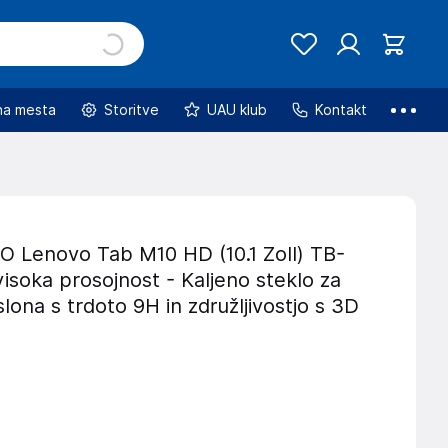
na mesta
Storitve
UAU klub
Kontakt
Lenovo Tab M10 HD (10.1 Zoll) TB-
isoka prosojnost - Kaljeno steklo za
slona s trdoto 9H in združljivostjo s 3D