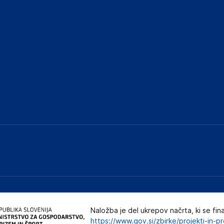
Naložba je del ukrepov načrta, ki se fin
https://www.gov.si/zbirke/projekti-in-