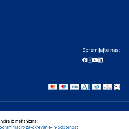
Spremljajte nas:
ancira iz mehanizma:
programi/nacrt-za-okrevanje-in-odpornost