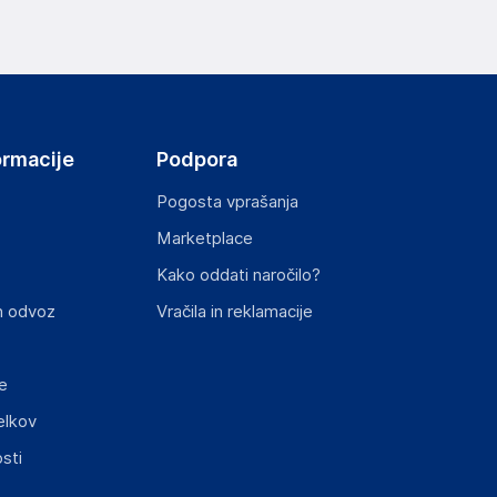
elka in lahko vključujejo ključne varnostne
ormacije
Podpora
Pogosta vprašanja
Marketplace
Kako oddati naročilo?
ključnimi informacijami, povezanimi z določenim
n odvoz
Vračila in reklamacije
e
elkov
sti