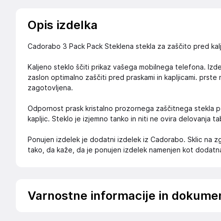
Opis izdelka
Cadorabo 3 Pack Pack Steklena stekla za zaščito pred kal
Kaljeno steklo ščiti prikaz vašega mobilnega telefona. Izd
zaslon optimalno zaščiti pred praskami in kapljicami. prste
zagotovljena.
Odpornost prask kristalno prozornega zaščitnega stekla po
kapljic. Steklo je izjemno tanko in niti ne ovira delovanja ta
Ponujen izdelek je dodatni izdelek iz Cadorabo. Sklic na
tako, da kaže, da je ponujen izdelek namenjen kot dodat
Varnostne informacije in dokume
.