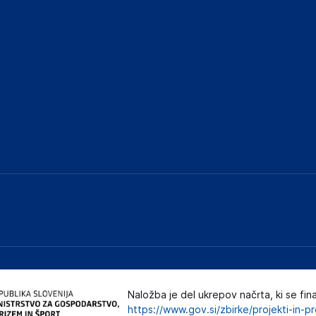
Naložba je del ukrepov načrta, ki se fin
https://www.gov.si/zbirke/projekti-in-