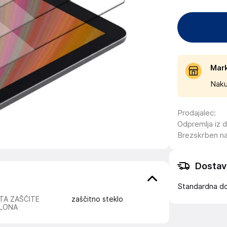
Mar
Naku
Prodajalec
:
Odpremlja iz 
Brezskrben n
Dostav
Standardna d
TA ZAŠČITE
zaščitno steklo
LONA