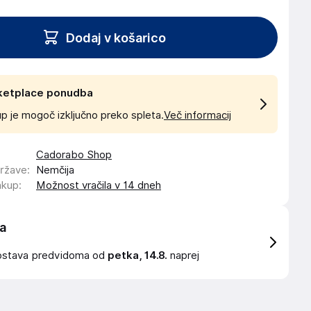
Dodaj v košarico
ketplace ponudba
p je mogoč izključno preko spleta.
Več informacij
Cadorabo Shop
države
:
Nemčija
akup
:
Možnost vračila v 14 dneh
a
ostava
predvidoma od
petka, 14.8.
naprej