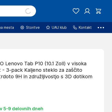
na mesta
Storitve
UAU klub
Kontakt
Lenovo Tab P10 (10.1 Zoll) v visoka
 - 3-pack Kaljeno steklo za zaščito
trdoto 9H in združljivostjo s 3D dotikom
 v 5-9 delovnih dneh