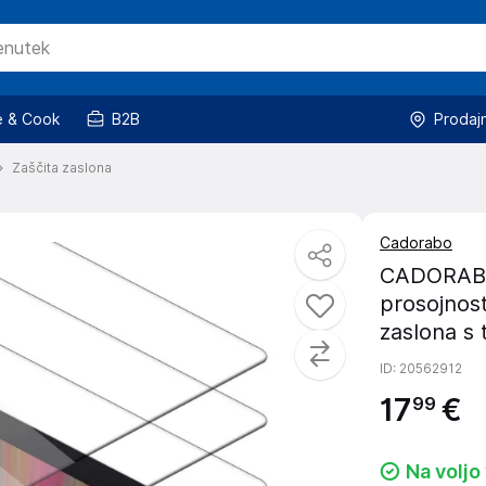
 & Cook
B2B
Prodaj
Zaščita zaslona
Cadorabo
CADORABO 
prosojnost
zaslona s 
ID
: 20562912
17
€
99
Na voljo