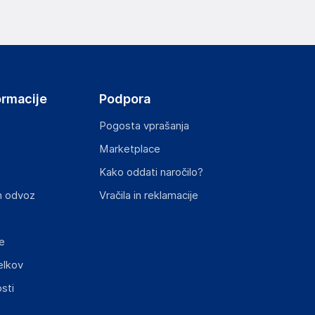
elka in lahko vključujejo ključne varnostne
ormacije
Podpora
Pogosta vprašanja
Marketplace
Kako oddati naročilo?
ključnimi informacijami, povezanimi z določenim
n odvoz
Vračila in reklamacije
e
elkov
sti