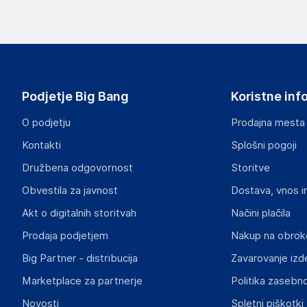
Slike o varnosti izdelka
Slike o varnosti izdelka vsebujejo opozorila na embalaži izd
informacije, povezane z določenim izdelkom.
Podjetje Big Bang
Koristne inf
O podjetju
Prodajna mesta
Kontakti
Splošni pogoji
Dokumenti o varnosti izdelka
Družbena odgovornost
Storitve
Produktni dokumenti z opozorili ter varnostnimi in drugimi 
izdelkom.
Obvestila za javnost
Dostava, vnos i
Akt o digitalnih storitvah
Načini plačila
ffd1f893e84c7b16ddd68decfea1756e8873f363.pdf
Prodaja podjetjem
Nakup na obrok
Big Partner - distribucija
Zavarovanje izd
Marketplace za partnerje
Politika zasebno
Novosti
Spletni piškotki