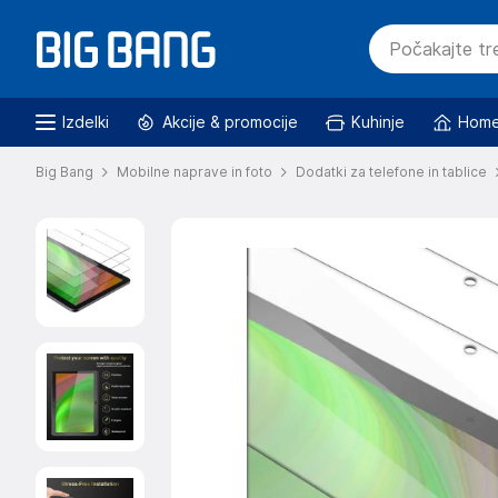
Izdelki
Akcije & promocije
Kuhinje
Home
Big Bang
Mobilne naprave in foto
Dodatki za telefone in tablice