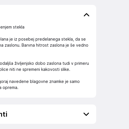
jenjem stekla
elana je iz posebej predelanega stekla, da se
 na zaslonu. Barvna hitrost zaslona je še vedno
daljša življenjsko dobo zaslona tudi v primeru
blice niti ne spremeni kakovosti slike.
 zgoraj navedene blagovne znamke je samo
na oprema.
nti