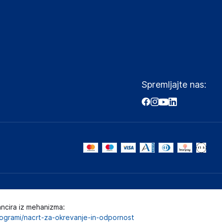
Spremljajte nas:
ancira iz mehanizma:
programi/nacrt-za-okrevanje-in-odpornost