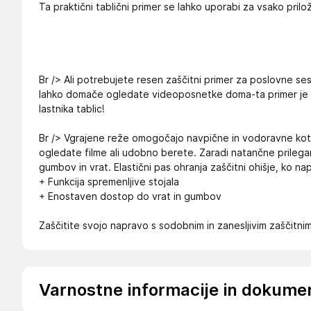
Ta praktični tablični primer se lahko uporabi za vsako prilo
Br /> Ali potrebujete resen zaščitni primer za poslovne sest
lahko domače ogledate videoposnetke doma-ta primer je 
lastnika tablic!
Br /> Vgrajene reže omogočajo navpične in vodoravne kote 
ogledate filme ali udobno berete. Zaradi natančne prileg
gumbov in vrat. Elastični pas ohranja zaščitni ohišje, ko na
+ Funkcija spremenljive stojala
+ Enostaven dostop do vrat in gumbov
Zaščitite svojo napravo s sodobnim in zanesljivim zaščitni
Varnostne informacije in dokume