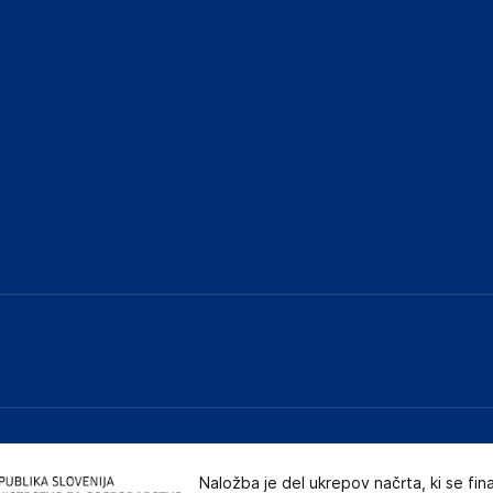
Naložba je del ukrepov načrta, ki se fin