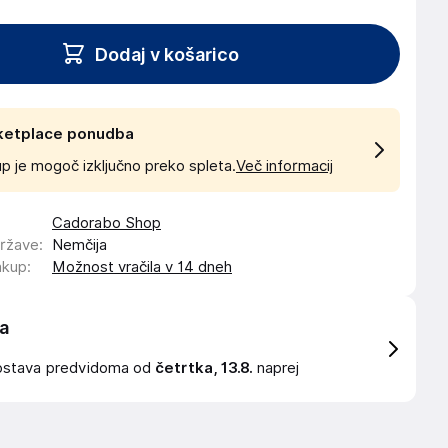
Dodaj v košarico
ketplace ponudba
p je mogoč izključno preko spleta.
Več informacij
Cadorabo Shop
države
:
Nemčija
akup
:
Možnost vračila v 14 dneh
a
ostava
predvidoma od
četrtka, 13.8.
naprej