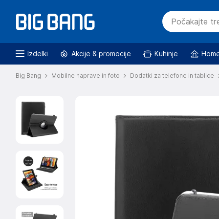
Izdelki
Akcije & promocije
Kuhinje
Home
Big Bang
Mobilne naprave in foto
Dodatki za telefone in tablice