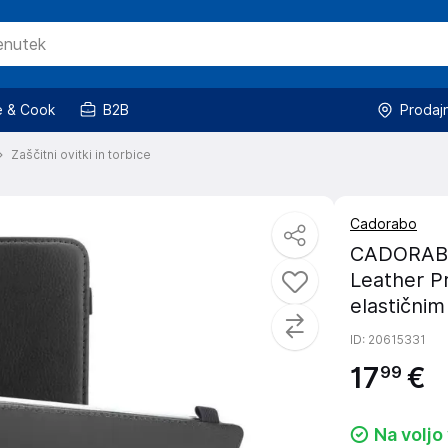
 & Cook
B2B
Prodaj
Zaščitni ovitki in torbice
Cadorabo
CADORABO 
Leather Pr
elastični
ID
: 20615331
17
€
99
Na voljo