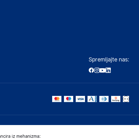
Spremljajte nas:
ancira iz mehanizma: