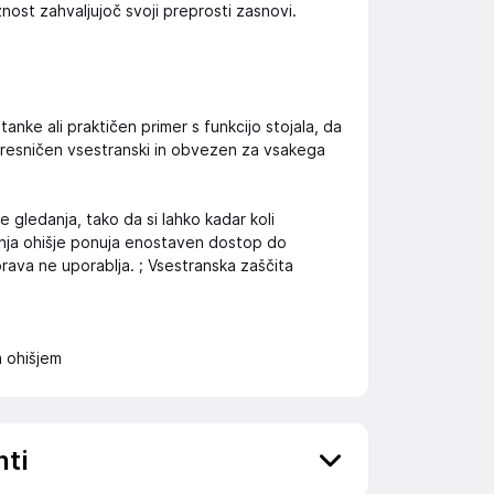
žnost zahvaljujoč svoji preprosti zasnovi.
anke ali praktičen primer s funkcijo stojala, da
resničen vsestranski in obvezen za vsakega
gledanja, tako da si lahko kadar koli
anja ohišje ponuja enostaven dostop do
prava ne uporablja. ; Vsestranska zaščita
m ohišjem
nti