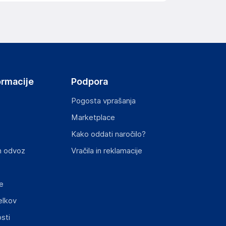
elka in lahko vključujejo ključne varnostne
ormacije
Podpora
Pogosta vprašanja
Marketplace
Kako oddati naročilo?
ključnimi informacijami, povezanimi z določenim
n odvoz
Vračila in reklamacije
e
elkov
sti