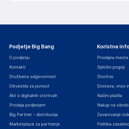
.
Slike o varnosti izdelka
Slike o varnosti izdelka vsebujejo opozorila na embalaži izd
informacije, povezane z določenim izdelkom.
Podjetje Big Bang
Koristne inf
O podjetju
Prodajna mesta
Kontakti
Splošni pogoji
Dokumenti o varnosti izdelka
Družbena odgovornost
Storitve
Produktni dokumenti z opozorili ter varnostnimi in drugimi 
izdelkom.
Obvestila za javnost
Dostava, vnos i
Akt o digitalnih storitvah
Načini plačila
53de4033cc05d2e5d262618a40b6d6d5ee66cf26.pdf
Prodaja podjetjem
Nakup na obrok
Big Partner - distribucija
Zavarovanje izd
Marketplace za partnerje
Politika zasebno