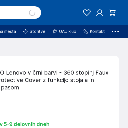
na mesta
Storitve
UAU klub
Kontakt
Lenovo v črni barvi - 360 stopinj Faux
otective Cover z funkcijo stojala in
m pasom
 v 5-9 delovnih dneh