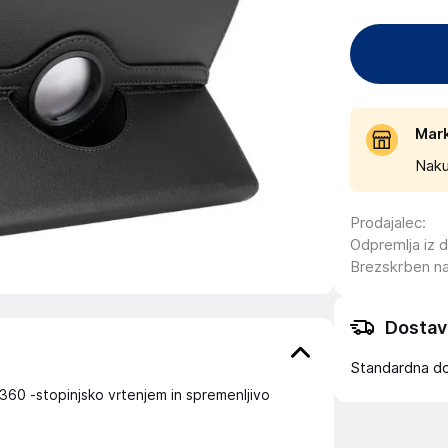
Mar
Naku
Prodajalec
:
Odpremlja iz 
Brezskrben n
Dostav
Standardna d
 360 -stopinjsko vrtenjem in spremenljivo