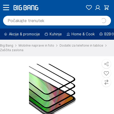
Akcije & promocije
Kuhinje
Home & Cook
B2B
Big Bang
Mobilne naprave in foto
Dodatki za telefone in tablice
Zaščita zaslona