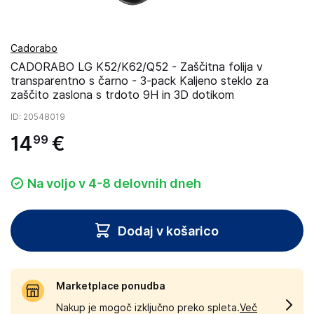
Cadorabo
CADORABO LG K52/K62/Q52 - Zaščitna folija v
transparentno s čarno - 3-pack Kaljeno steklo za
zaščito zaslona s trdoto 9H in 3D dotikom
ID
: 20548019
14
€
99
Na voljo v 4-8 delovnih dneh
Dodaj v košarico
Marketplace ponudba
Nakup je mogoč izključno preko spleta.
Več