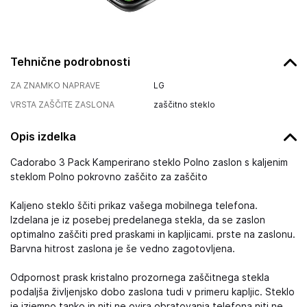
Tehnične podrobnosti
ZA ZNAMKO NAPRAVE
LG
VRSTA ZAŠČITE ZASLONA
zaščitno steklo
Opis izdelka
Cadorabo 3 Pack Kamperirano steklo Polno zaslon s kaljenim
steklom Polno pokrovno zaščito za zaščito
Kaljeno steklo ščiti prikaz vašega mobilnega telefona.
Izdelana je iz posebej predelanega stekla, da se zaslon
optimalno zaščiti pred praskami in kapljicami. prste na zaslonu.
Barvna hitrost zaslona je še vedno zagotovljena.
Odpornost prask kristalno prozornega zaščitnega stekla
podaljša življenjsko dobo zaslona tudi v primeru kapljic. Steklo
je izjemno tanko in niti ne ovira obratovanja telefona niti ne