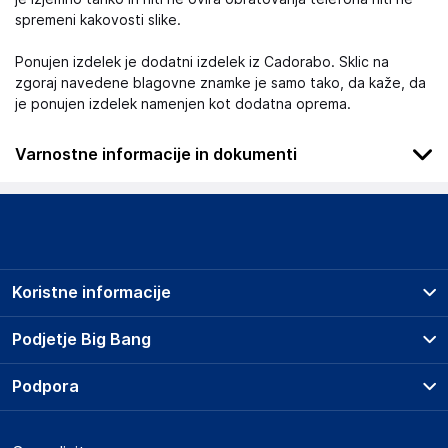
spremeni kakovosti slike.
Ponujen izdelek je dodatni izdelek iz Cadorabo. Sklic na
zgoraj navedene blagovne znamke je samo tako, da kaže, da
je ponujen izdelek namenjen kot dodatna oprema.
Varnostne informacije in dokumenti
.
Slike o varnosti izdelka
Slike o varnosti izdelka vsebujejo opozorila na embalaži
izdelka in lahko vključujejo ključne varnostne informacije,
Koristne informacije
povezane z določenim izdelkom.
Prodajna mesta
Podjetje Big Bang
Splošni pogoji
O podjetju
Podpora
Storitve
Kontakti
Dostava, vnos in odvoz
Pogosta vprašanja
Družbena odgovornost
Načini plačila