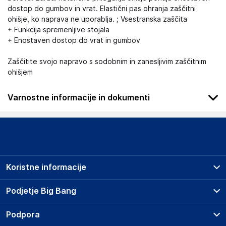
dostop do gumbov in vrat. Elastični pas ohranja zaščitni
ohišje, ko naprava ne uporablja. ; Vsestranska zaščita
+ Funkcija spremenljive stojala
+ Enostaven dostop do vrat in gumbov
Zaščitite svojo napravo s sodobnim in zanesljivim zaščitnim
ohišjem
Varnostne informacije in dokumenti
.
Slike o varnosti izdelka
Slike o varnosti izdelka vsebujejo opozorila na embalaži
izdelka in lahko vključujejo ključne varnostne informacije,
Koristne informacije
povezane z določenim izdelkom.
Prodajna mesta
Podjetje Big Bang
Splošni pogoji
O podjetju
Podpora
Storitve
Kontakti