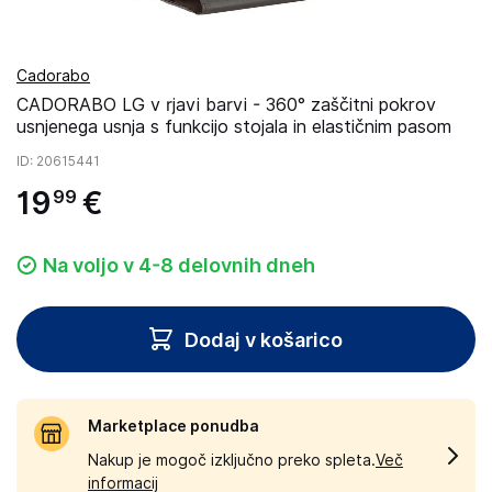
Cadorabo
CADORABO LG v rjavi barvi - 360° zaščitni pokrov
usnjenega usnja s funkcijo stojala in elastičnim pasom
ID
: 20615441
19
€
99
Na voljo v 4-8 delovnih dneh
Dodaj v košarico
Marketplace ponudba
Nakup je mogoč izključno preko spleta.
Več
informacij