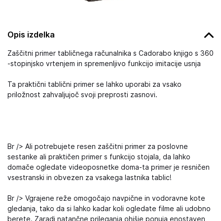
Opis izdelka
Zaščitni primer tabličnega računalnika s Cadorabo knjigo s 360
-stopinjsko vrtenjem in spremenljivo funkcijo imitacije usnja
Ta praktični tablični primer se lahko uporabi za vsako
priložnost zahvaljujoč svoji preprosti zasnovi.
Br /> Ali potrebujete resen zaščitni primer za poslovne
sestanke ali praktičen primer s funkcijo stojala, da lahko
domače ogledate videoposnetke doma-ta primer je resničen
vsestranski in obvezen za vsakega lastnika tablic!
Br /> Vgrajene reže omogočajo navpične in vodoravne kote
gledanja, tako da si lahko kadar koli ogledate filme ali udobno
berete. Zaradi natančne prileganja ohišje ponuja enostaven