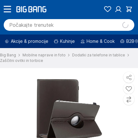
Akcije & promocije
Kuhinje
Home & Cook
B2B
Big Bang
Mobilne naprave in foto
Dodatki za telefone in tablice
Zaščitni ovitki in torbice